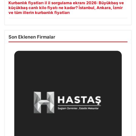
Kurbanlık fiyatları il il sorgulama ekranı 2026: Büyükbaş ve
küçükbaş canlı kilo fiyatı ne kadar? İstanbul, Ankara, İzmir
ve tüm illerin kurbanlık fiyatları
Son Eklenen Firmalar