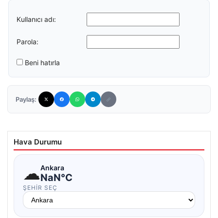
Kullanıcı adı:
Parola:
Beni hatırla
Paylaş:
Hava Durumu
☁
Ankara
NaN°C
ŞEHIR SEÇ