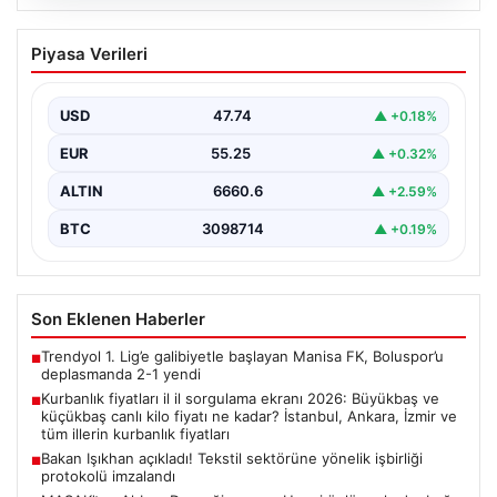
07.08.2026
Kurbanlık fiyatları il il sorgulama ekranı
Piyasa Verileri
2026: Büyükbaş ve küçükbaş canlı kilo
fiyatı ne kadar? İstanbul, Ankara, İzmir
ve tüm illerin kurbanlık fiyatları
USD
47.74
▲ +0.18%
EUR
55.25
▲ +0.32%
ALTIN
6660.6
▲ +2.59%
BTC
3098714
▲ +0.19%
Son Eklenen Haberler
Trendyol 1. Lig’e galibiyetle başlayan Manisa FK, Boluspor’u
■
deplasmanda 2-1 yendi
Kurbanlık fiyatları il il sorgulama ekranı 2026: Büyükbaş ve
■
küçükbaş canlı kilo fiyatı ne kadar? İstanbul, Ankara, İzmir ve
tüm illerin kurbanlık fiyatları
Bakan Işıkhan açıkladı! Tekstil sektörüne yönelik işbirliği
■
protokolü imzalandı