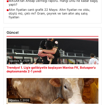
MASAK’tan Ahbap Derneği raporu. Hangi ünlü ne kadar bağış
■
yaptı?
Altın fiyatları canlı grafik 22 Mayıs: Altın fiyatları ne oldu,
■
düştü mü, çıktı mı? Gram, çeyrek ve tam altın alış satış
fiyatları
Güncel
Ağustos 8, 2026
Trendyol 1. Lig’e galibiyetle başlayan Manisa FK, Boluspor’u
deplasmanda 2-1 yendi
Ağustos 7, 2026