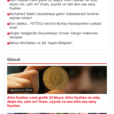
Altın fiyatları canlı grafik 22 Mayıs: Altın fiyatları ne oldu,
■
düştü mü, çıktı mı? Gram, çeyrek ve tam altın alış satış
fiyatları
Mohamed Salah’ı karşılamaya gelen Galatasaraylı taraftarı
■
pişman ettiler!
Son dakika… FETÖ’cü terörist Burkay Karatepe’den suikast
■
itirafı
Muğla Yatağan’da Gerçekleşen Orman Yangını Hakkında
■
Detaylar
Bahçe Mutfakları ve Şık Yaşam Bölgeleri
■
Güncel
Ağustos 6, 2026
Altın fiyatları canlı grafik 22 Mayıs: Altın fiyatları ne oldu,
düştü mü, çıktı mı? Gram, çeyrek ve tam altın alış satış
fiyatları