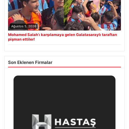
Ağustos 5, 2026
Mohamed Salah’ı karşılamaya gelen Galatasaraylı taraftarı
pişman ettiler!
Son Eklenen Firmalar