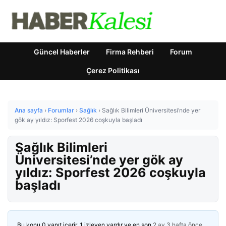
Güncel Haberler
Firma Rehberi
Forum
Çerez Politikası
Ana sayfa
›
Forumlar
›
Sağlık
›
Sağlık Bilimleri Üniversitesi’nde yer
gök ay yıldız: Sporfest 2026 coşkuyla başladı
Sağlık Bilimleri
Üniversitesi’nde yer gök ay
yıldız: Sporfest 2026 coşkuyla
başladı
Bu konu 0 yanıt içerir, 1 izleyen vardır ve en son
2 ay 3 hafta önce