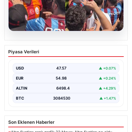
05.08.2026
Mohamed Salah’ı karşılamaya gelen
Piyasa Verileri
Galatasaraylı taraftarı pişman ettiler!
USD
47.57
▲ +0.07%
EUR
54.98
▲ +0.24%
ALTIN
6498.4
▲ +4.29%
BTC
3084530
▲ +1.47%
Son Eklenen Haberler