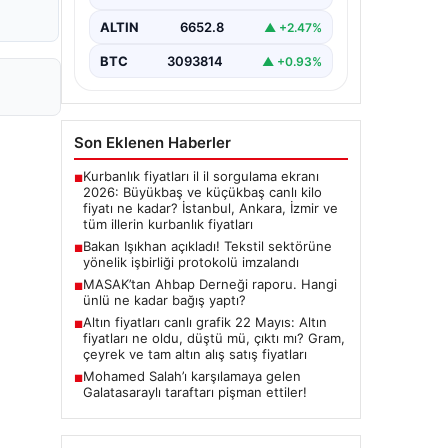
imza törenine Çalışma ve Sosyal
Güvenlik Bakanı Vedat Işıkhan ile…
ALTIN
6652.8
▲ +2.47%
BTC
3093814
▲ +0.93%
Son Eklenen Haberler
Kurbanlık fiyatları il il sorgulama ekranı
■
2026: Büyükbaş ve küçükbaş canlı kilo
fiyatı ne kadar? İstanbul, Ankara, İzmir ve
tüm illerin kurbanlık fiyatları
Bakan Işıkhan açıkladı! Tekstil sektörüne
■
yönelik işbirliği protokolü imzalandı
MASAK’tan Ahbap Derneği raporu. Hangi
■
ünlü ne kadar bağış yaptı?
Altın fiyatları canlı grafik 22 Mayıs: Altın
■
fiyatları ne oldu, düştü mü, çıktı mı? Gram,
çeyrek ve tam altın alış satış fiyatları
Mohamed Salah’ı karşılamaya gelen
■
Galatasaraylı taraftarı pişman ettiler!