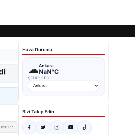
ı
Hava Durumu
☁
Ankara
di
NaN°C
ŞEHIR SEÇ
Bizi Takip Edin
#26177