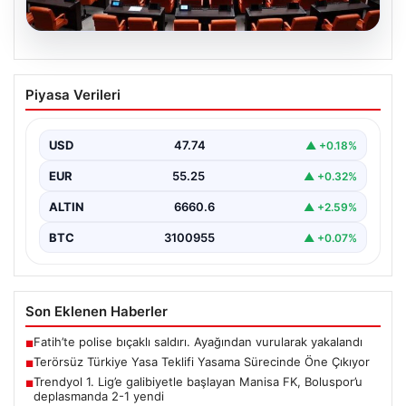
09.08.2026
Terörsüz Türkiye Yasa Teklifi Yasama
Piyasa Verileri
Sürecinde Öne Çıkıyor
Türkiye Büyük Millet Meclisi’nde, terörle mücadele ve
toplumsal bütünleşmeyi güçlendirmeyi amaçlayan yeni
USD
47.74
▲ +0.18%
yasa tasarısı…
EUR
55.25
▲ +0.32%
ALTIN
6660.6
▲ +2.59%
BTC
3100955
▲ +0.07%
Son Eklenen Haberler
Fatih’te polise bıçaklı saldırı. Ayağından vurularak yakalandı
■
Terörsüz Türkiye Yasa Teklifi Yasama Sürecinde Öne Çıkıyor
■
Trendyol 1. Lig’e galibiyetle başlayan Manisa FK, Boluspor’u
■
deplasmanda 2-1 yendi