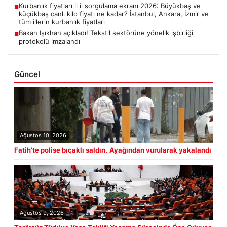
Kurbanlık fiyatları il il sorgulama ekranı 2026: Büyükbaş ve
■
küçükbaş canlı kilo fiyatı ne kadar? İstanbul, Ankara, İzmir ve
tüm illerin kurbanlık fiyatları
Bakan Işıkhan açıkladı! Tekstil sektörüne yönelik işbirliği
■
protokolü imzalandı
Güncel
Ağustos 10, 2026
Fatih’te polise bıçaklı saldırı. Ayağından vurularak yakalandı
Ağustos 9, 2026