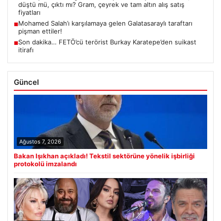
düştü mü, çıktı mı? Gram, çeyrek ve tam altın alış satış
fiyatları
Mohamed Salah’ı karşılamaya gelen Galatasaraylı taraftarı
■
pişman ettiler!
Son dakika… FETÖ’cü terörist Burkay Karatepe’den suikast
■
itirafı
Güncel
Ağustos 7, 2026
Bakan Işıkhan açıkladı! Tekstil sektörüne yönelik işbirliği
protokolü imzalandı