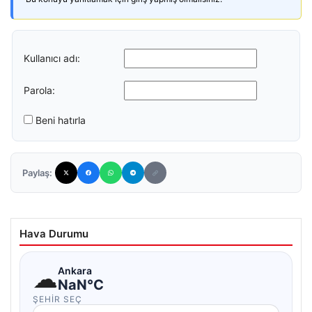
Kullanıcı adı:
Parola:
Beni hatırla
Paylaş:
Hava Durumu
☁
Ankara
NaN°C
ŞEHIR SEÇ