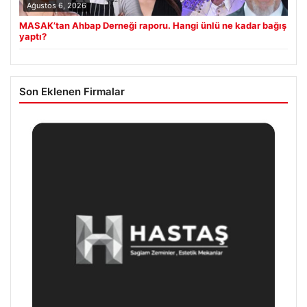
Ağustos 6, 2026
MASAK’tan Ahbap Derneği raporu. Hangi ünlü ne kadar bağış
yaptı?
Son Eklenen Firmalar