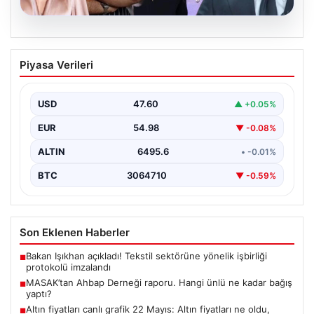
06.08.2026
MASAK’tan Ahbap Derneği raporu.
Piyasa Verileri
Hangi ünlü ne kadar bağış yaptı?
{"title": "MASAK Raporunda Ahbap Derneği'ne Yapılan
Bağışlar ve Ünlü İsimlerin Katkıları", "content": "İstanbul
USD
47.60
▲ +0.05%
Cumhuriyet…
EUR
54.98
▼ -0.08%
ALTIN
6495.6
• -0.01%
BTC
3064710
▼ -0.59%
Son Eklenen Haberler
Bakan Işıkhan açıkladı! Tekstil sektörüne yönelik işbirliği
■
protokolü imzalandı
MASAK’tan Ahbap Derneği raporu. Hangi ünlü ne kadar bağış
■
yaptı?
Altın fiyatları canlı grafik 22 Mayıs: Altın fiyatları ne oldu,
■