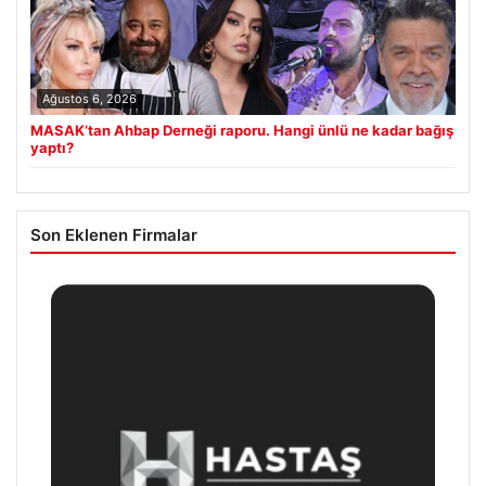
Ağustos 6, 2026
MASAK’tan Ahbap Derneği raporu. Hangi ünlü ne kadar bağış
yaptı?
Son Eklenen Firmalar