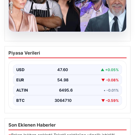
06.08.2026
MASAK’tan Ahbap Derneği raporu.
Piyasa Verileri
Hangi ünlü ne kadar bağış yaptı?
{"title": "MASAK Raporunda Ahbap Derneği'ne Yapılan
Bağışlar ve Ünlü İsimlerin Katkıları", "content": "İstanbul
USD
47.60
▲ +0.05%
Cumhuriyet…
EUR
54.98
▼ -0.08%
ALTIN
6495.6
• -0.01%
BTC
3064710
▼ -0.59%
Son Eklenen Haberler