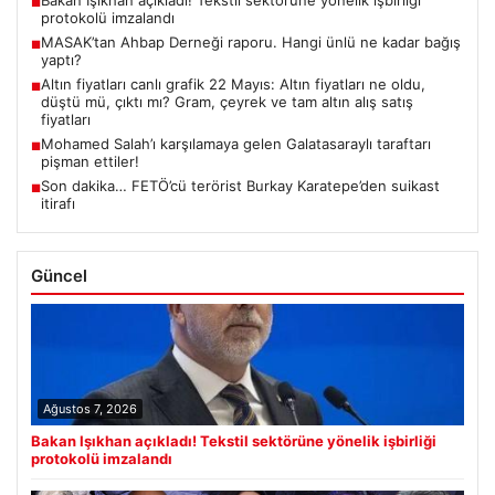
Bakan Işıkhan açıkladı! Tekstil sektörüne yönelik işbirliği
■
protokolü imzalandı
MASAK’tan Ahbap Derneği raporu. Hangi ünlü ne kadar bağış
■
yaptı?
Altın fiyatları canlı grafik 22 Mayıs: Altın fiyatları ne oldu,
■
düştü mü, çıktı mı? Gram, çeyrek ve tam altın alış satış
fiyatları
Mohamed Salah’ı karşılamaya gelen Galatasaraylı taraftarı
■
pişman ettiler!
Son dakika… FETÖ’cü terörist Burkay Karatepe’den suikast
■
itirafı
Güncel
Ağustos 7, 2026
Bakan Işıkhan açıkladı! Tekstil sektörüne yönelik işbirliği
protokolü imzalandı