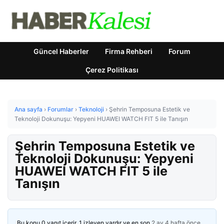
Güncel Haberler
Firma Rehberi
Forum
Çerez Politikası
Ana sayfa
›
Forumlar
›
Teknoloji
›
Şehrin Temposuna Estetik ve
Teknoloji Dokunuşu: Yepyeni HUAWEI WATCH FIT 5 ile Tanışın
Şehrin Temposuna Estetik ve
Teknoloji Dokunuşu: Yepyeni
HUAWEI WATCH FIT 5 ile
Tanışın
Bu konu 0 yanıt içerir, 1 izleyen vardır ve en son
2 ay 4 hafta önce