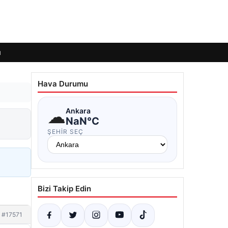
ı
Hava Durumu
☁
Ankara
NaN°C
ŞEHIR SEÇ
Bizi Takip Edin
#17571