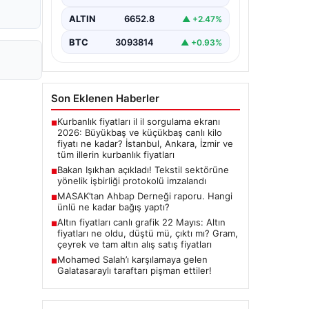
imza törenine Çalışma ve Sosyal
Güvenlik Bakanı Vedat Işıkhan ile…
ALTIN
6652.8
▲ +2.47%
BTC
3093814
▲ +0.93%
Son Eklenen Haberler
Kurbanlık fiyatları il il sorgulama ekranı
■
2026: Büyükbaş ve küçükbaş canlı kilo
fiyatı ne kadar? İstanbul, Ankara, İzmir ve
tüm illerin kurbanlık fiyatları
Bakan Işıkhan açıkladı! Tekstil sektörüne
■
yönelik işbirliği protokolü imzalandı
MASAK’tan Ahbap Derneği raporu. Hangi
■
ünlü ne kadar bağış yaptı?
Altın fiyatları canlı grafik 22 Mayıs: Altın
■
fiyatları ne oldu, düştü mü, çıktı mı? Gram,
çeyrek ve tam altın alış satış fiyatları
Mohamed Salah’ı karşılamaya gelen
■
Galatasaraylı taraftarı pişman ettiler!