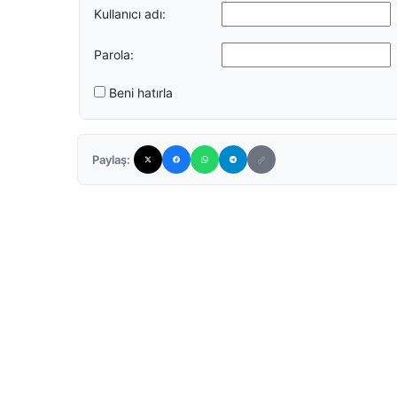
Kullanıcı adı:
Parola:
Beni hatırla
Paylaş: