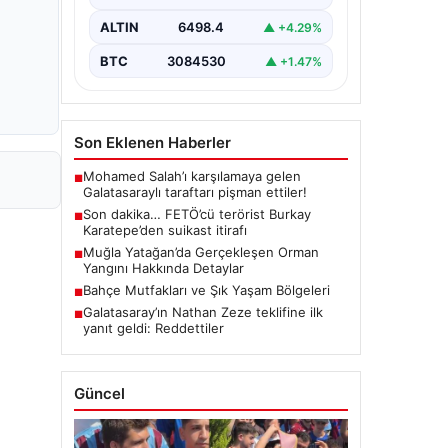
koordinesinde Afyonkarahisar,
Eskişehir ve Muğla emniyet
ALTIN
6498.4
▲ +4.29%
müdürlüklerince yürütülen ortak
çalışma sonucu…
BTC
3084530
▲ +1.47%
Son Eklenen Haberler
Mohamed Salah’ı karşılamaya gelen
■
Galatasaraylı taraftarı pişman ettiler!
Son dakika… FETÖ’cü terörist Burkay
■
Karatepe’den suikast itirafı
Muğla Yatağan’da Gerçekleşen Orman
■
Yangını Hakkında Detaylar
Bahçe Mutfakları ve Şık Yaşam Bölgeleri
■
Galatasaray’ın Nathan Zeze teklifine ilk
■
yanıt geldi: Reddettiler
Güncel