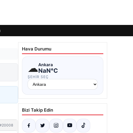
ı
Hava Durumu
☁
Ankara
NaN°C
ŞEHIR SEÇ
Bizi Takip Edin
#20008