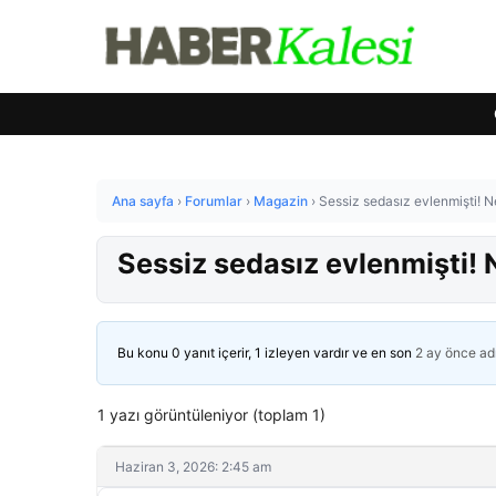
Ana sayfa
›
Forumlar
›
Magazin
›
Sessiz sedasız evlenmişti! 
Sessiz sedasız evlenmişti!
Bu konu 0 yanıt içerir, 1 izleyen vardır ve en son
2 ay önce
ad
1 yazı görüntüleniyor (toplam 1)
Haziran 3, 2026: 2:45 am