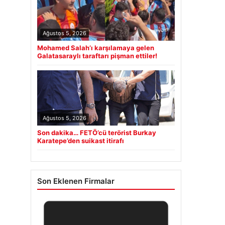
Ağustos 5, 2026
Mohamed Salah’ı karşılamaya gelen
Galatasaraylı taraftarı pişman ettiler!
Ağustos 5, 2026
Son dakika… FETÖ’cü terörist Burkay
Karatepe’den suikast itirafı
Son Eklenen Firmalar