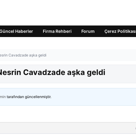
Güncel Haberler
Firma Rehberi
Forum
Çerez Politikas
Nesrin Cavadzade aşka geldi
 Nesrin Cavadzade aşka geldi
min
tarafından güncellenmiştir.