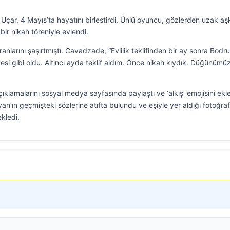
Uçar, 4 Mayıs’ta hayatını birleştirdi. Ünlü oyuncu, gözlerden uzak aş
ir nikah töreniyle evlendi.
nlarını şaşırtmıştı. Cavadzade, “Evlilik teklifinden bir ay sonra Bodr
esi gibi oldu. Altıncı ayda teklif aldım. Önce nikah kıydık. Düğünümü
lamalarını sosyal medya sayfasında paylaştı ve ‘alkış’ emojisini ekle
’ın geçmişteki sözlerine atıfta bulundu ve eşiyle yer aldığı fotoğraf
kledi.