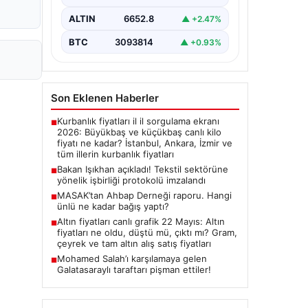
imza törenine Çalışma ve Sosyal
Güvenlik Bakanı Vedat Işıkhan ile…
ALTIN
6652.8
▲ +2.47%
BTC
3093814
▲ +0.93%
Son Eklenen Haberler
Kurbanlık fiyatları il il sorgulama ekranı
■
2026: Büyükbaş ve küçükbaş canlı kilo
fiyatı ne kadar? İstanbul, Ankara, İzmir ve
tüm illerin kurbanlık fiyatları
Bakan Işıkhan açıkladı! Tekstil sektörüne
■
yönelik işbirliği protokolü imzalandı
MASAK’tan Ahbap Derneği raporu. Hangi
■
ünlü ne kadar bağış yaptı?
Altın fiyatları canlı grafik 22 Mayıs: Altın
■
fiyatları ne oldu, düştü mü, çıktı mı? Gram,
çeyrek ve tam altın alış satış fiyatları
Mohamed Salah’ı karşılamaya gelen
■
Galatasaraylı taraftarı pişman ettiler!