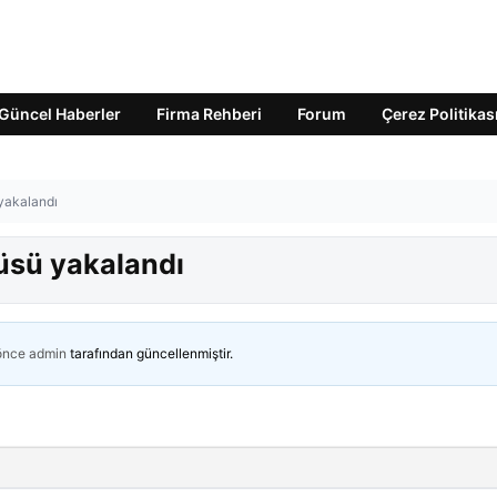
Güncel Haberler
Firma Rehberi
Forum
Çerez Politikas
 yakalandı
lüsü yakalandı
 önce
admin
tarafından güncellenmiştir.