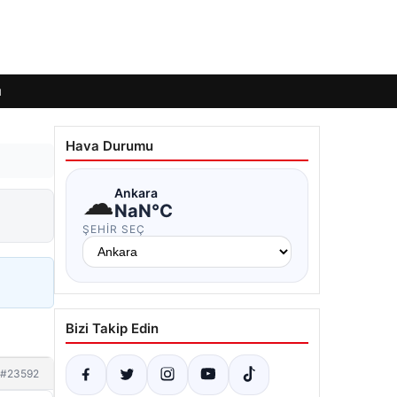
ı
Hava Durumu
☁
Ankara
NaN°C
ŞEHIR SEÇ
Bizi Takip Edin
#23592