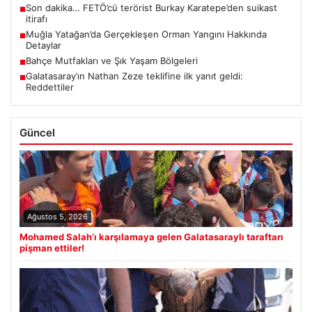
Son dakika… FETÖ’cü terörist Burkay Karatepe’den suikast
■
itirafı
Muğla Yatağan’da Gerçekleşen Orman Yangını Hakkında
■
Detaylar
Bahçe Mutfakları ve Şık Yaşam Bölgeleri
■
Galatasaray’ın Nathan Zeze teklifine ilk yanıt geldi:
■
Reddettiler
Güncel
Ağustos 5, 2026
Mohamed Salah’ı karşılamaya gelen Galatasaraylı taraftarı
pişman ettiler!