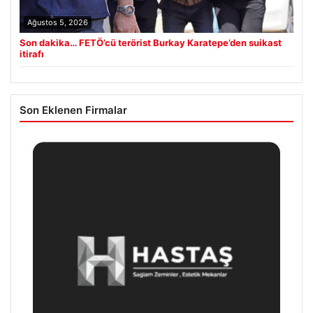
Ağustos 5, 2026
Son dakika… FETÖ’cü terörist Burkay Karatepe’den suikast
itirafı
Son Eklenen Firmalar