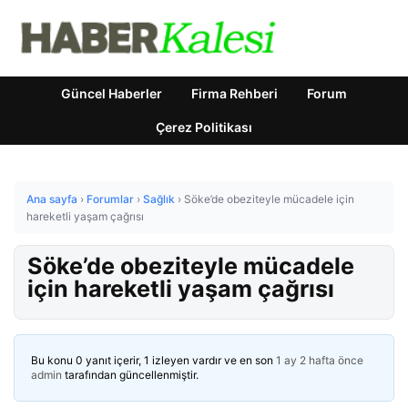
Güncel Haberler
Firma Rehberi
Forum
Çerez Politikası
Ana sayfa
›
Forumlar
›
Sağlık
›
Söke’de obeziteyle mücadele için
hareketli yaşam çağrısı
Söke’de obeziteyle mücadele
için hareketli yaşam çağrısı
Bu konu 0 yanıt içerir, 1 izleyen vardır ve en son
1 ay 2 hafta önce
admin
tarafından güncellenmiştir.