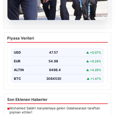
05.08.2026
Son dakika… FETÖ’cü terörist Burkay
Piyasa Verileri
Karatepe’den suikast itirafı
Muğla Cumhuriyet Başsavcılığı koordinesinde
Afyonkarahisar, Eskişehir ve Muğla emniyet
USD
47.57
▲ +0.07%
müdürlüklerince yürütülen ortak çalışma sonucu…
EUR
54.98
▲ +0.24%
ALTIN
6498.4
▲ +4.29%
BTC
3084530
▲ +1.47%
Son Eklenen Haberler
Mohamed Salah’ı karşılamaya gelen Galatasaraylı taraftarı
■
pişman ettiler!