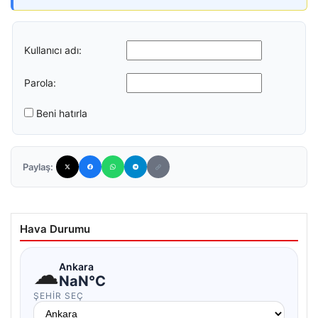
Kullanıcı adı:
Parola:
Beni hatırla
Paylaş:
Hava Durumu
☁
Ankara
NaN°C
ŞEHIR SEÇ