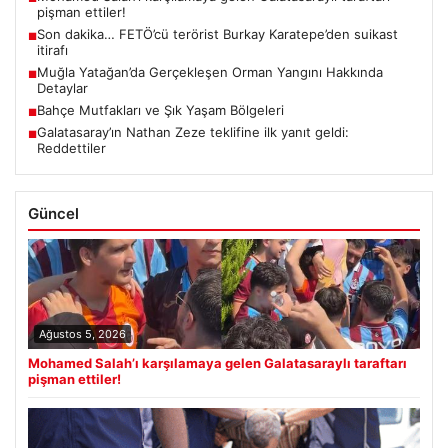
pişman ettiler!
Son dakika… FETÖ’cü terörist Burkay Karatepe’den suikast
■
itirafı
Muğla Yatağan’da Gerçekleşen Orman Yangını Hakkında
■
Detaylar
Bahçe Mutfakları ve Şık Yaşam Bölgeleri
■
Galatasaray’ın Nathan Zeze teklifine ilk yanıt geldi:
■
Reddettiler
Güncel
Ağustos 5, 2026
Mohamed Salah’ı karşılamaya gelen Galatasaraylı taraftarı
pişman ettiler!