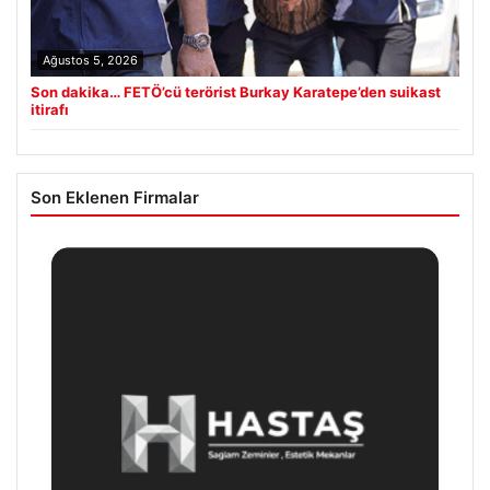
Ağustos 5, 2026
Son dakika… FETÖ’cü terörist Burkay Karatepe’den suikast
itirafı
Son Eklenen Firmalar