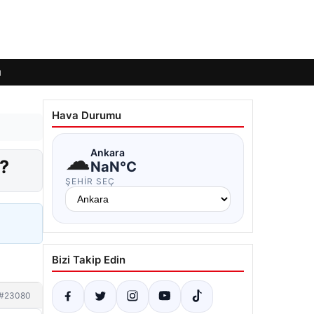
ı
Hava Durumu
☁
Ankara
ı?
NaN°C
ŞEHIR SEÇ
Bizi Takip Edin
#23080