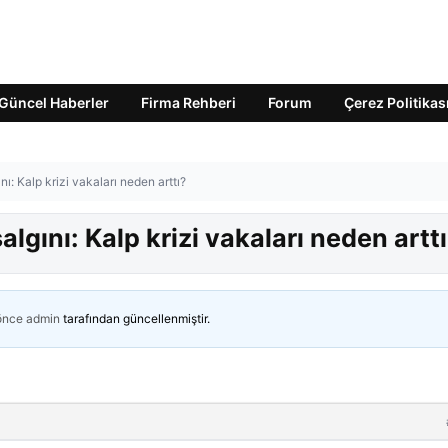
Güncel Haberler
Firma Rehberi
Forum
Çerez Politikas
: Kalp krizi vakaları neden arttı?
ını: Kalp krizi vakaları neden artt
 önce
admin
tarafından güncellenmiştir.