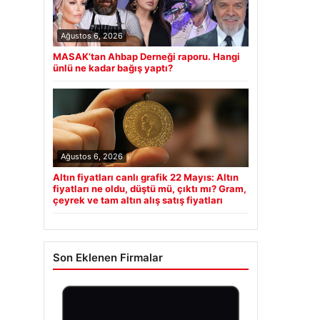
Ağustos 6, 2026
MASAK’tan Ahbap Derneği raporu. Hangi
ünlü ne kadar bağış yaptı?
Ağustos 6, 2026
Altın fiyatları canlı grafik 22 Mayıs: Altın
fiyatları ne oldu, düştü mü, çıktı mı? Gram,
çeyrek ve tam altın alış satış fiyatları
Son Eklenen Firmalar