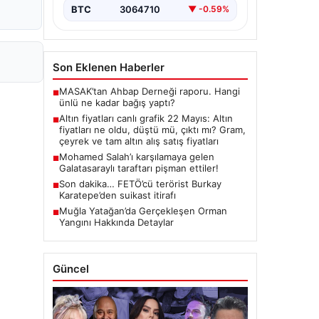
butlan kararı…
BTC
3064710
▼ -0.59%
Son Eklenen Haberler
MASAK’tan Ahbap Derneği raporu. Hangi
■
ünlü ne kadar bağış yaptı?
Altın fiyatları canlı grafik 22 Mayıs: Altın
■
fiyatları ne oldu, düştü mü, çıktı mı? Gram,
çeyrek ve tam altın alış satış fiyatları
Mohamed Salah’ı karşılamaya gelen
■
Galatasaraylı taraftarı pişman ettiler!
Son dakika… FETÖ’cü terörist Burkay
■
Karatepe’den suikast itirafı
Muğla Yatağan’da Gerçekleşen Orman
■
Yangını Hakkında Detaylar
Güncel