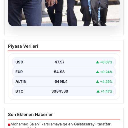
05.08.2026
Son dakika… FETÖ’cü terörist Burkay
Piyasa Verileri
Karatepe’den suikast itirafı
Muğla Cumhuriyet Başsavcılığı koordinesinde
Afyonkarahisar, Eskişehir ve Muğla emniyet
USD
47.57
▲ +0.07%
müdürlüklerince yürütülen ortak çalışma sonucu…
EUR
54.98
▲ +0.24%
ALTIN
6498.4
▲ +4.29%
BTC
3084530
▲ +1.47%
Son Eklenen Haberler
Mohamed Salah’ı karşılamaya gelen Galatasaraylı taraftarı
■