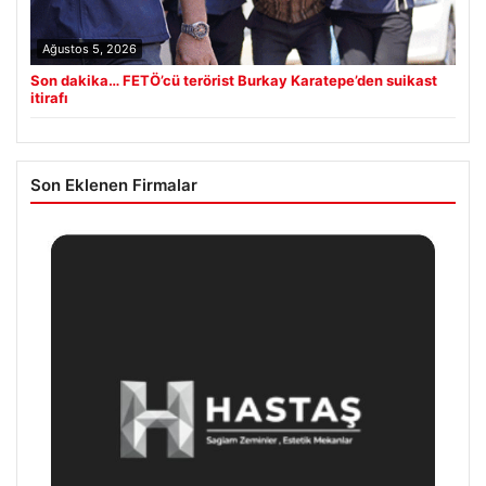
Ağustos 5, 2026
Son dakika… FETÖ’cü terörist Burkay Karatepe’den suikast
itirafı
Son Eklenen Firmalar