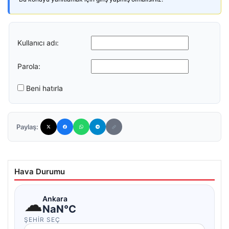
Kullanıcı adı:
Parola:
Beni hatırla
Paylaş:
Hava Durumu
☁
Ankara
NaN°C
ŞEHIR SEÇ