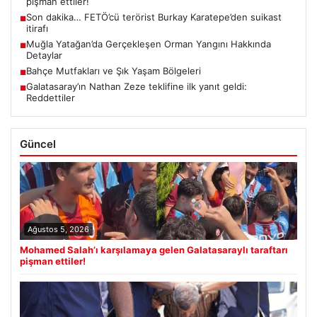
pişman ettiler!
Son dakika… FETÖ’cü terörist Burkay Karatepe’den suikast
■
itirafı
Muğla Yatağan’da Gerçekleşen Orman Yangını Hakkında
■
Detaylar
Bahçe Mutfakları ve Şık Yaşam Bölgeleri
■
Galatasaray’ın Nathan Zeze teklifine ilk yanıt geldi:
■
Reddettiler
Güncel
Ağustos 5, 2026
Mohamed Salah’ı karşılamaya gelen Galatasaraylı taraftarı
pişman ettiler!