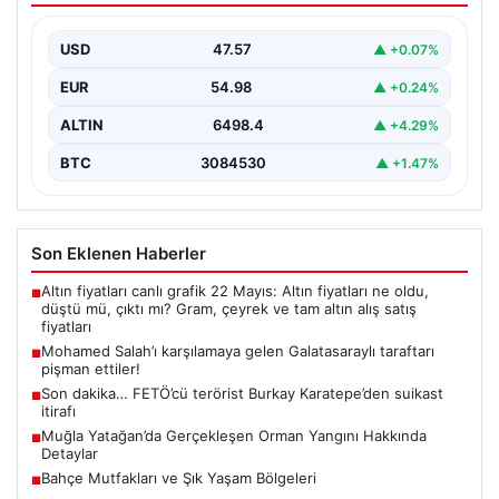
USD
47.57
▲ +0.07%
EUR
54.98
▲ +0.24%
ALTIN
6498.4
▲ +4.29%
BTC
3084530
▲ +1.47%
Son Eklenen Haberler
Altın fiyatları canlı grafik 22 Mayıs: Altın fiyatları ne oldu,
■
düştü mü, çıktı mı? Gram, çeyrek ve tam altın alış satış
fiyatları
Mohamed Salah’ı karşılamaya gelen Galatasaraylı taraftarı
■
pişman ettiler!
Son dakika… FETÖ’cü terörist Burkay Karatepe’den suikast
■
itirafı
Muğla Yatağan’da Gerçekleşen Orman Yangını Hakkında
■
Detaylar
Bahçe Mutfakları ve Şık Yaşam Bölgeleri
■