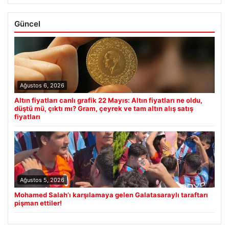
Güncel
Ağustos 6, 2026
Altın fiyatları canlı grafik 22 Mayıs: Altın fiyatları ne oldu,
düştü mü, çıktı mı? Gram, çeyrek ve tam altın alış satış
fiyatları
Ağustos 5, 2026
Mohamed Salah’ı karşılamaya gelen Galatasaraylı taraftarı
pişman ettiler!