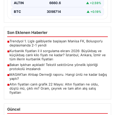
ALTIN
6660.6
▲ +2.59%
BTC
3098714
▲ +0.19%
Son Eklenen Haberler
Trendyol 1. Lig’e galibiyetle başlayan Manisa FK, Boluspor’u
■
deplasmanda 2-1 yendi
Kurbanlık fiyatları il il sorgulama ekranı 2026: Büyükbaş ve
■
küçükbaş canlı kilo fiyatı ne kadar? İstanbul, Ankara, İzmir ve
tüm illerin kurbanlık fiyatları
Bakan Işıkhan açıkladı! Tekstil sektörüne yönelik işbirliği
■
protokolü imzalandı
MASAK’tan Ahbap Derneği raporu. Hangi ünlü ne kadar bağış
■
yaptı?
Altın fiyatları canlı grafik 22 Mayıs: Altın fiyatları ne oldu,
■
düştü mü, çıktı mı? Gram, çeyrek ve tam altın alış satış
fiyatları
Güncel