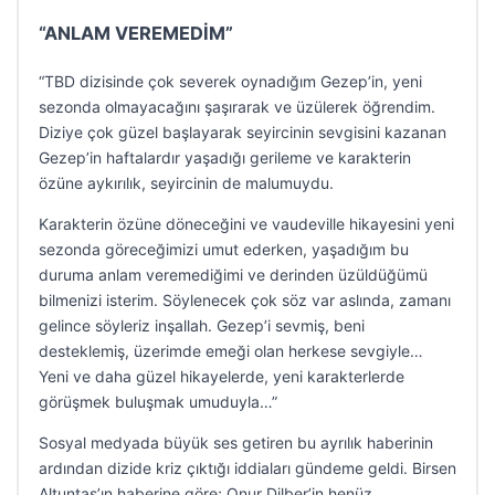
“ANLAM VEREMEDİM”
“TBD dizisinde çok severek oynadığım Gezep’in, yeni
sezonda olmayacağını şaşırarak ve üzülerek öğrendim.
Diziye çok güzel başlayarak seyircinin sevgisini kazanan
Gezep’in haftalardır yaşadığı gerileme ve karakterin
özüne aykırılık, seyircinin de malumuydu.
Karakterin özüne döneceğini ve vaudeville hikayesini yeni
sezonda göreceğimizi umut ederken, yaşadığım bu
duruma anlam veremediğimi ve derinden üzüldüğümü
bilmenizi isterim. Söylenecek çok söz var aslında, zamanı
gelince söyleriz inşallah. Gezep’i sevmiş, beni
desteklemiş, üzerimde emeği olan herkese sevgiyle…
Yeni ve daha güzel hikayelerde, yeni karakterlerde
görüşmek buluşmak umuduyla…”
Sosyal medyada büyük ses getiren bu ayrılık haberinin
ardından dizide kriz çıktığı iddiaları gündeme geldi. Birsen
Altuntaş’ın haberine göre; Onur Dilber’in henüz