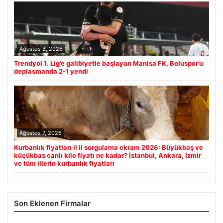
Ağustos 8, 2026
Trendyol 1. Lig’e galibiyetle başlayan Manisa FK, Boluspor’u
deplasmanda 2-1 yendi
Ağustos 7, 2026
Kurbanlık fiyatları il il sorgulama ekranı 2026: Büyükbaş ve
küçükbaş canlı kilo fiyatı ne kadar? İstanbul, Ankara, İzmir
ve tüm illerin kurbanlık fiyatları
Son Eklenen Firmalar