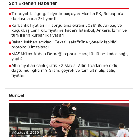
Son Eklenen Haberler
Trendyol 1. Lig’e galibiyetle başlayan Manisa FK, Boluspor’u
■
deplasmanda 2-1 yendi
Kurbanlık fiyatları il il sorgulama ekranı 2026: Büyükbaş ve
■
küçükbaş canlı kilo fiyatı ne kadar? İstanbul, Ankara, İzmir ve
tüm illerin kurbanlık fiyatları
Bakan Işıkhan açıkladı! Tekstil sektörüne yönelik işbirliği
■
protokolü imzalandı
MASAK’tan Ahbap Derneği raporu. Hangi ünlü ne kadar bağış
■
yaptı?
Altın fiyatları canlı grafik 22 Mayıs: Altın fiyatları ne oldu,
■
düştü mü, çıktı mı? Gram, çeyrek ve tam altın alış satış
fiyatları
Güncel
Ağustos 8, 2026