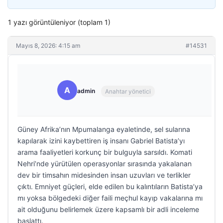
1 yazı görüntüleniyor (toplam 1)
Mayıs 8, 2026: 4:15 am
#14531
A
admin
Anahtar yönetici
Güney Afrika’nın Mpumalanga eyaletinde, sel sularına
kapılarak izini kaybettiren iş insanı Gabriel Batista’yı
arama faaliyetleri korkunç bir bulguyla sarsıldı. Komati
Nehri’nde yürütülen operasyonlar sırasında yakalanan
dev bir timsahın midesinden insan uzuvları ve terlikler
çıktı. Emniyet güçleri, elde edilen bu kalıntıların Batista’ya
mı yoksa bölgedeki diğer faili meçhul kayıp vakalarına mı
ait olduğunu belirlemek üzere kapsamlı bir adli inceleme
başlattı.