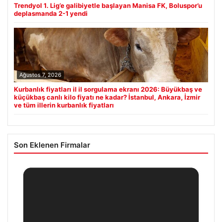
Trendyol 1. Lig’e galibiyetle başlayan Manisa FK, Boluspor’u
deplasmanda 2-1 yendi
Ağustos 7, 2026
Kurbanlık fiyatları il il sorgulama ekranı 2026: Büyükbaş ve
küçükbaş canlı kilo fiyatı ne kadar? İstanbul, Ankara, İzmir
ve tüm illerin kurbanlık fiyatları
Son Eklenen Firmalar