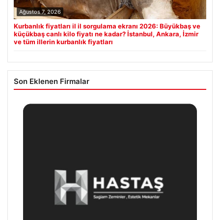
Ağustos 7, 2026
Kurbanlık fiyatları il il sorgulama ekranı 2026: Büyükbaş ve
küçükbaş canlı kilo fiyatı ne kadar? İstanbul, Ankara, İzmir
ve tüm illerin kurbanlık fiyatları
Son Eklenen Firmalar