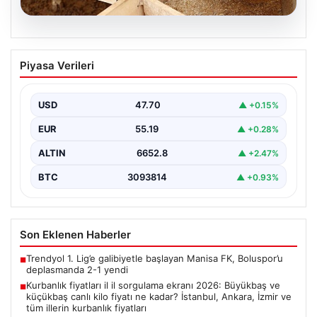
07.08.2026
Kurbanlık fiyatları il il sorgulama ekranı
Piyasa Verileri
2026: Büyükbaş ve küçükbaş canlı kilo
fiyatı ne kadar? İstanbul, Ankara, İzmir
ve tüm illerin kurbanlık fiyatları
USD
47.70
▲ +0.15%
EUR
55.19
▲ +0.28%
ALTIN
6652.8
▲ +2.47%
BTC
3093814
▲ +0.93%
Son Eklenen Haberler
Trendyol 1. Lig’e galibiyetle başlayan Manisa FK, Boluspor’u
■
deplasmanda 2-1 yendi
Kurbanlık fiyatları il il sorgulama ekranı 2026: Büyükbaş ve
■
küçükbaş canlı kilo fiyatı ne kadar? İstanbul, Ankara, İzmir ve
tüm illerin kurbanlık fiyatları