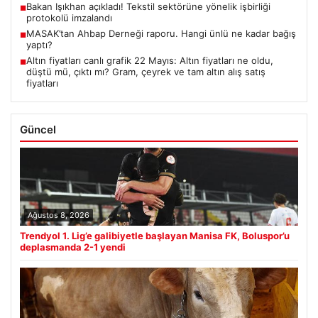
Bakan Işıkhan açıkladı! Tekstil sektörüne yönelik işbirliği
■
protokolü imzalandı
MASAK’tan Ahbap Derneği raporu. Hangi ünlü ne kadar bağış
■
yaptı?
Altın fiyatları canlı grafik 22 Mayıs: Altın fiyatları ne oldu,
■
düştü mü, çıktı mı? Gram, çeyrek ve tam altın alış satış
fiyatları
Güncel
Ağustos 8, 2026
Trendyol 1. Lig’e galibiyetle başlayan Manisa FK, Boluspor’u
deplasmanda 2-1 yendi