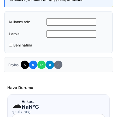
Kullanıcı adı:
Parola:
Beni hatırla
Paylaş:
Hava Durumu
☁
Ankara
NaN°C
ŞEHIR SEÇ