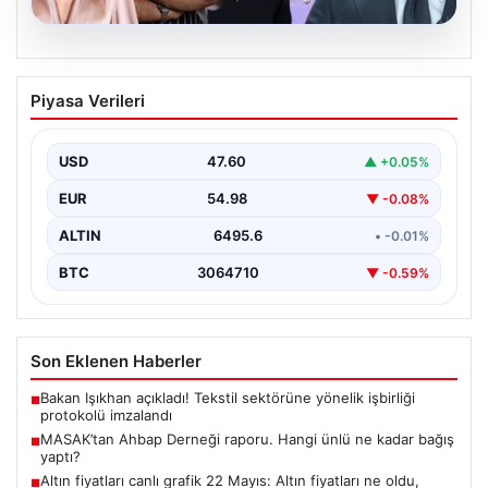
06.08.2026
MASAK’tan Ahbap Derneği raporu.
Piyasa Verileri
Hangi ünlü ne kadar bağış yaptı?
{"title": "MASAK Raporunda Ahbap Derneği'ne Yapılan
Bağışlar ve Ünlü İsimlerin Katkıları", "content": "İstanbul
USD
47.60
▲ +0.05%
Cumhuriyet…
EUR
54.98
▼ -0.08%
ALTIN
6495.6
• -0.01%
BTC
3064710
▼ -0.59%
Son Eklenen Haberler
Bakan Işıkhan açıkladı! Tekstil sektörüne yönelik işbirliği
■
protokolü imzalandı
MASAK’tan Ahbap Derneği raporu. Hangi ünlü ne kadar bağış
■
yaptı?
Altın fiyatları canlı grafik 22 Mayıs: Altın fiyatları ne oldu,
■