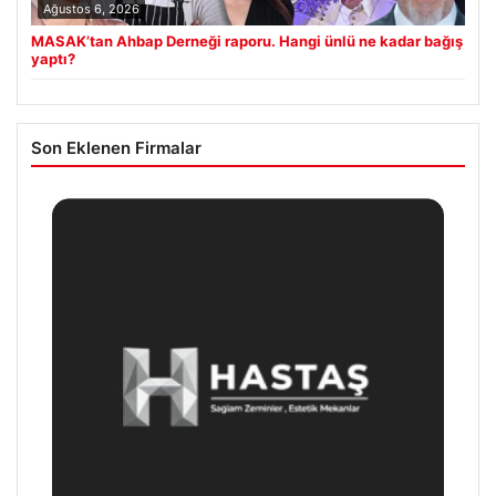
Ağustos 6, 2026
MASAK’tan Ahbap Derneği raporu. Hangi ünlü ne kadar bağış
yaptı?
Son Eklenen Firmalar