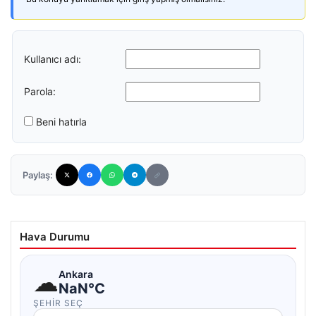
Kullanıcı adı:
Parola:
Beni hatırla
Paylaş:
Hava Durumu
☁
Ankara
NaN°C
ŞEHIR SEÇ