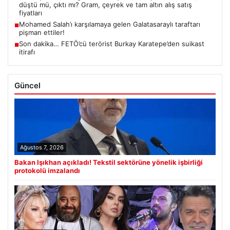
düştü mü, çıktı mı? Gram, çeyrek ve tam altın alış satış
fiyatları
Mohamed Salah’ı karşılamaya gelen Galatasaraylı taraftarı
■
pişman ettiler!
Son dakika… FETÖ’cü terörist Burkay Karatepe’den suikast
■
itirafı
Güncel
Ağustos 7, 2026
Bakan Işıkhan açıkladı! Tekstil sektörüne yönelik işbirliği
protokolü imzalandı