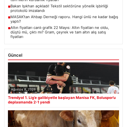
Bakan Işıkhan açıkladı! Tekstil sektörüne yönelik işbirliği
■
protokolü imzalandı
MASAK’tan Ahbap Derneği raporu. Hangi ünlü ne kadar bağış
■
yaptı?
Altın fiyatları canlı grafik 22 Mayıs: Altın fiyatları ne oldu,
■
düştü mü, çıktı mı? Gram, çeyrek ve tam altın alış satış
fiyatları
Güncel
Ağustos 8, 2026
Trendyol 1. Lig’e galibiyetle başlayan Manisa FK, Boluspor’u
deplasmanda 2-1 yendi