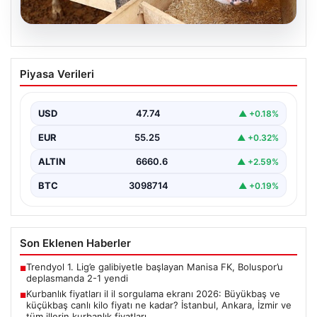
07.08.2026
Kurbanlık fiyatları il il sorgulama ekranı
Piyasa Verileri
2026: Büyükbaş ve küçükbaş canlı kilo
fiyatı ne kadar? İstanbul, Ankara, İzmir
ve tüm illerin kurbanlık fiyatları
USD
47.74
▲ +0.18%
EUR
55.25
▲ +0.32%
ALTIN
6660.6
▲ +2.59%
BTC
3098714
▲ +0.19%
Son Eklenen Haberler
Trendyol 1. Lig’e galibiyetle başlayan Manisa FK, Boluspor’u
■
deplasmanda 2-1 yendi
Kurbanlık fiyatları il il sorgulama ekranı 2026: Büyükbaş ve
■
küçükbaş canlı kilo fiyatı ne kadar? İstanbul, Ankara, İzmir ve
tüm illerin kurbanlık fiyatları