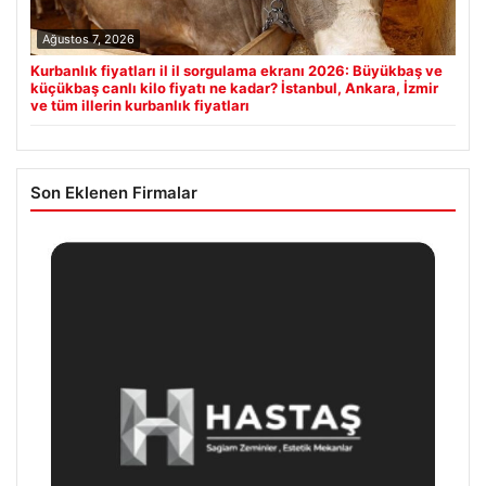
Ağustos 7, 2026
Kurbanlık fiyatları il il sorgulama ekranı 2026: Büyükbaş ve
küçükbaş canlı kilo fiyatı ne kadar? İstanbul, Ankara, İzmir
ve tüm illerin kurbanlık fiyatları
Son Eklenen Firmalar