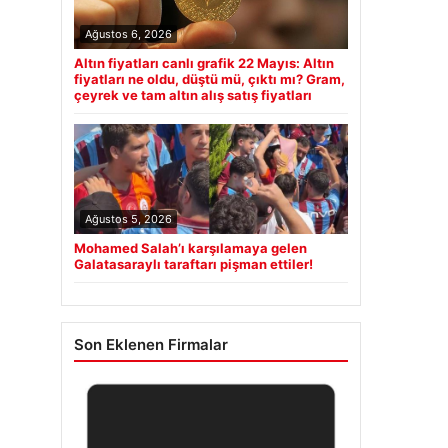
Ağustos 6, 2026
Altın fiyatları canlı grafik 22 Mayıs: Altın
fiyatları ne oldu, düştü mü, çıktı mı? Gram,
çeyrek ve tam altın alış satış fiyatları
Ağustos 5, 2026
Mohamed Salah’ı karşılamaya gelen
Galatasaraylı taraftarı pişman ettiler!
Son Eklenen Firmalar