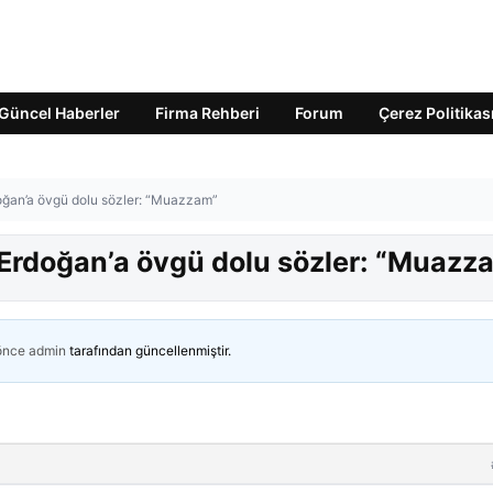
Güncel Haberler
Firma Rehberi
Forum
Çerez Politikas
ğan’a övgü dolu sözler: “Muazzam”
rdoğan’a övgü dolu sözler: “Muazz
 önce
admin
tarafından güncellenmiştir.