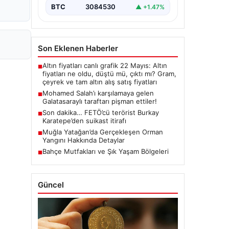
BTC
3084530
▲ +1.47%
Son Eklenen Haberler
Altın fiyatları canlı grafik 22 Mayıs: Altın
■
fiyatları ne oldu, düştü mü, çıktı mı? Gram,
çeyrek ve tam altın alış satış fiyatları
Mohamed Salah’ı karşılamaya gelen
■
Galatasaraylı taraftarı pişman ettiler!
Son dakika… FETÖ’cü terörist Burkay
■
Karatepe’den suikast itirafı
Muğla Yatağan’da Gerçekleşen Orman
■
Yangını Hakkında Detaylar
Bahçe Mutfakları ve Şık Yaşam Bölgeleri
■
Güncel