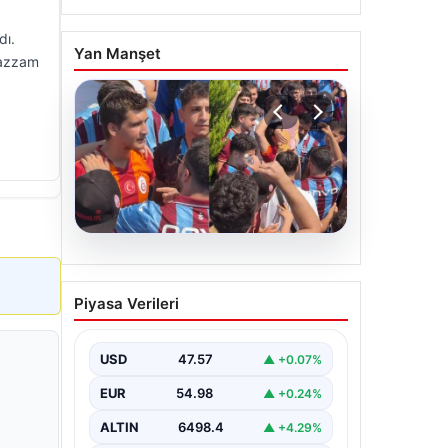
dı.
Yan Manşet
uazzam
05.08.2026
Mohamed Salah’ı
Piyasa Verileri
karşılamaya gelen
Galatasaraylı taraftarı
pişman ettiler!
USD
47.57
▲ +0.07%
EUR
54.98
▲ +0.24%
ALTIN
6498.4
▲ +4.29%