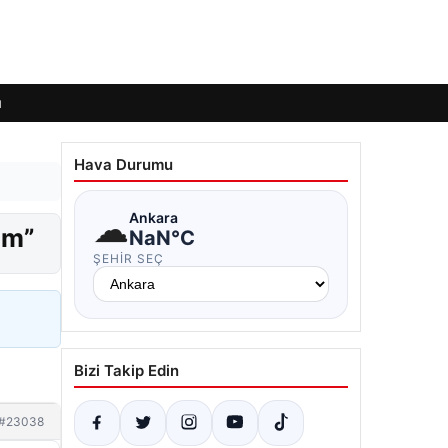
ı
Hava Durumu
☁
Ankara
am”
NaN°C
ŞEHIR SEÇ
Bizi Takip Edin
#23038