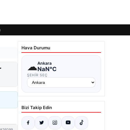
ı
Hava Durumu
☁
Ankara
r
NaN°C
ŞEHIR SEÇ
Bizi Takip Edin
#26099