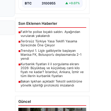
BTC
3100955
▲ +0.07%
Son Eklenen Haberler
Fatih’te polise bıçaklı saldırı. Ayağından
■
vurularak yakalandı
Terörsüz Türkiye Yasa Teklifi Yasama
■
Sürecinde Öne Çıkıyor
Trendyol 1. Lig’e galibiyetle başlayan
■
Manisa FK, Boluspor’u deplasmanda 2-1
yendi
Kurbanlık fiyatları il il sorgulama ekranı
■
2026: Büyükbaş ve küçükbaş canlı kilo
fiyatı ne kadar? İstanbul, Ankara, İzmir ve
tüm illerin kurbanlık fiyatları
Bakan Işıkhan açıkladı! Tekstil sektörüne
■
yönelik işbirliği protokolü imzalandı
Güncel