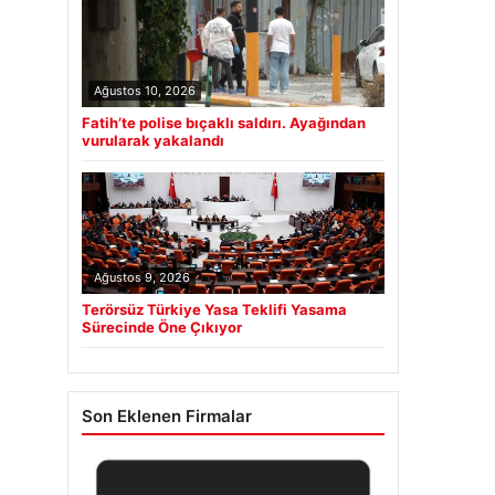
Ağustos 10, 2026
Fatih’te polise bıçaklı saldırı. Ayağından
vurularak yakalandı
Ağustos 9, 2026
Terörsüz Türkiye Yasa Teklifi Yasama
Sürecinde Öne Çıkıyor
Son Eklenen Firmalar