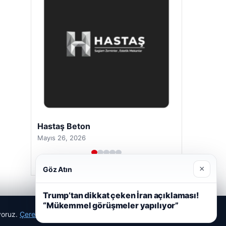
Hastaş Beton
Mayıs 26, 2026
×
Göz Atın
Trump’tan dikkat çeken İran açıklaması!
“Mükemmel görüşmeler yapılıyor”
ıyoruz.
Çerez Politikamız
Reddet
Kabul Et