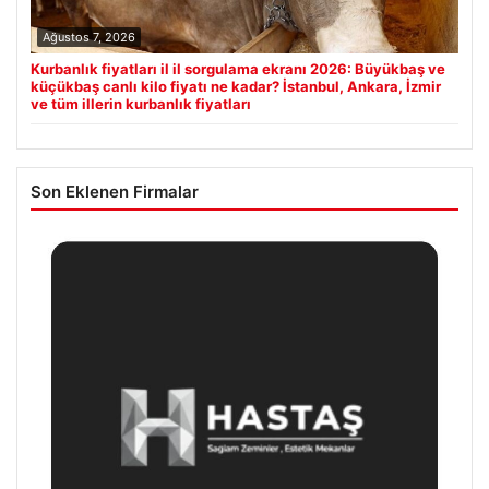
Ağustos 7, 2026
Kurbanlık fiyatları il il sorgulama ekranı 2026: Büyükbaş ve
küçükbaş canlı kilo fiyatı ne kadar? İstanbul, Ankara, İzmir
ve tüm illerin kurbanlık fiyatları
Son Eklenen Firmalar