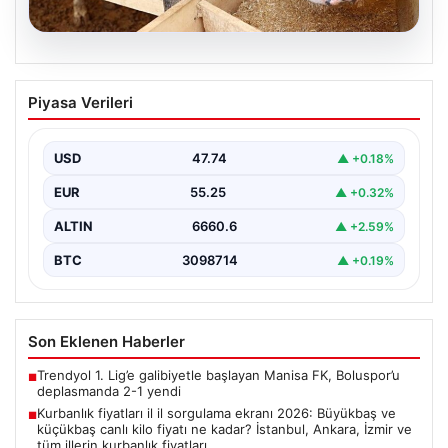
07.08.2026
Kurbanlık fiyatları il il sorgulama ekranı
Piyasa Verileri
2026: Büyükbaş ve küçükbaş canlı kilo
fiyatı ne kadar? İstanbul, Ankara, İzmir
ve tüm illerin kurbanlık fiyatları
USD
47.74
▲ +0.18%
EUR
55.25
▲ +0.32%
ALTIN
6660.6
▲ +2.59%
BTC
3098714
▲ +0.19%
Son Eklenen Haberler
Trendyol 1. Lig’e galibiyetle başlayan Manisa FK, Boluspor’u
■
deplasmanda 2-1 yendi
Kurbanlık fiyatları il il sorgulama ekranı 2026: Büyükbaş ve
■
küçükbaş canlı kilo fiyatı ne kadar? İstanbul, Ankara, İzmir ve
tüm illerin kurbanlık fiyatları