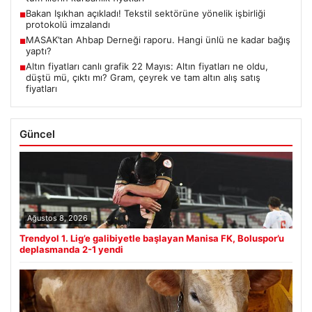
Bakan Işıkhan açıkladı! Tekstil sektörüne yönelik işbirliği
■
protokolü imzalandı
MASAK’tan Ahbap Derneği raporu. Hangi ünlü ne kadar bağış
■
yaptı?
Altın fiyatları canlı grafik 22 Mayıs: Altın fiyatları ne oldu,
■
düştü mü, çıktı mı? Gram, çeyrek ve tam altın alış satış
fiyatları
Güncel
Ağustos 8, 2026
Trendyol 1. Lig’e galibiyetle başlayan Manisa FK, Boluspor’u
deplasmanda 2-1 yendi