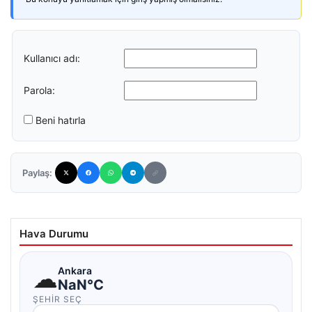
Kullanıcı adı:
Parola:
Beni hatırla
Paylaş:
Hava Durumu
☁
Ankara
NaN°C
ŞEHIR SEÇ