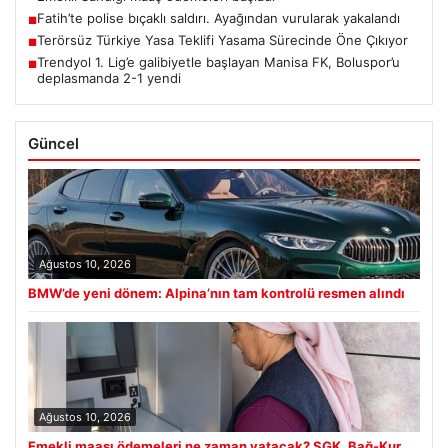
Fatih’te polise bıçaklı saldırı. Ayağından vurularak yakalandı
■
Terörsüz Türkiye Yasa Teklifi Yasama Sürecinde Öne Çıkıyor
■
Trendyol 1. Lig’e galibiyetle başlayan Manisa FK, Boluspor’u
■
deplasmanda 2-1 yendi
Güncel
Ağustos 10, 2026
BMW’de yeni dönem: Alpina’nın tam kontrolü resmen alındı
Ağustos 10, 2026
Emekli maaşı ödemeleri ne zaman yatacak? SGK, Bağ-Kur,