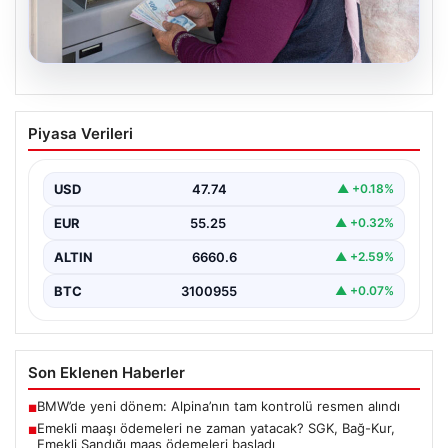
10.08.2026
Emekli maaşı ödemeleri ne zaman
Piyasa Verileri
yatacak? SGK, Bağ-Kur, Emekli Sandığı
maaş ödemeleri başladı
USD
47.74
▲ +0.18%
EUR
55.25
▲ +0.32%
ALTIN
6660.6
▲ +2.59%
BTC
3100955
▲ +0.07%
Son Eklenen Haberler
BMW’de yeni dönem: Alpina’nın tam kontrolü resmen alındı
■
Emekli maaşı ödemeleri ne zaman yatacak? SGK, Bağ-Kur,
■
Emekli Sandığı maaş ödemeleri başladı