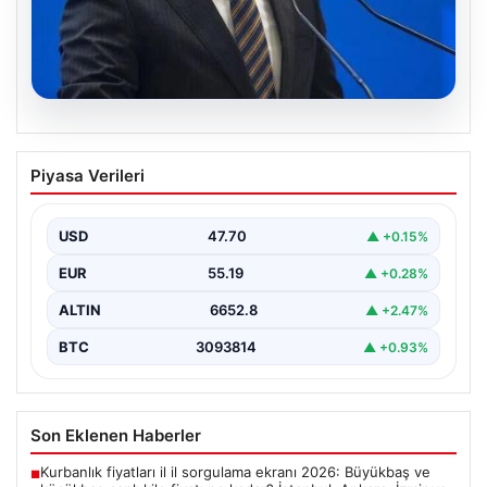
07.08.2026
Bakan Işıkhan açıkladı! Tekstil
Piyasa Verileri
sektörüne yönelik işbirliği protokolü
imzalandı
USD
47.70
▲ +0.15%
Bakanlıktan yapılan açıklamaya göre, imza törenine
Çalışma ve Sosyal Güvenlik Bakanı Vedat Işıkhan ile…
EUR
55.19
▲ +0.28%
ALTIN
6652.8
▲ +2.47%
BTC
3093814
▲ +0.93%
Son Eklenen Haberler
Kurbanlık fiyatları il il sorgulama ekranı 2026: Büyükbaş ve
■