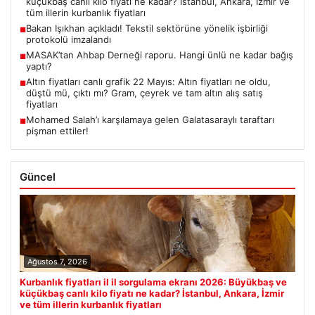
küçükbaş canlı kilo fiyatı ne kadar? İstanbul, Ankara, İzmir ve
tüm illerin kurbanlık fiyatları
Bakan Işıkhan açıkladı! Tekstil sektörüne yönelik işbirliği
■
protokolü imzalandı
MASAK’tan Ahbap Derneği raporu. Hangi ünlü ne kadar bağış
■
yaptı?
Altın fiyatları canlı grafik 22 Mayıs: Altın fiyatları ne oldu,
■
düştü mü, çıktı mı? Gram, çeyrek ve tam altın alış satış
fiyatları
Mohamed Salah’ı karşılamaya gelen Galatasaraylı taraftarı
■
pişman ettiler!
Güncel
Ağustos 7, 2026
Kurbanlık fiyatları il il sorgulama ekranı 2026: Büyükbaş ve
küçükbaş canlı kilo fiyatı ne kadar? İstanbul, Ankara, İzmir
ve tüm illerin kurbanlık fiyatları