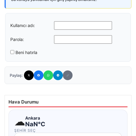
Kullanıcı adı:
Parola:
Beni hatırla
Paylaş:
Hava Durumu
☁
Ankara
NaN°C
ŞEHIR SEÇ