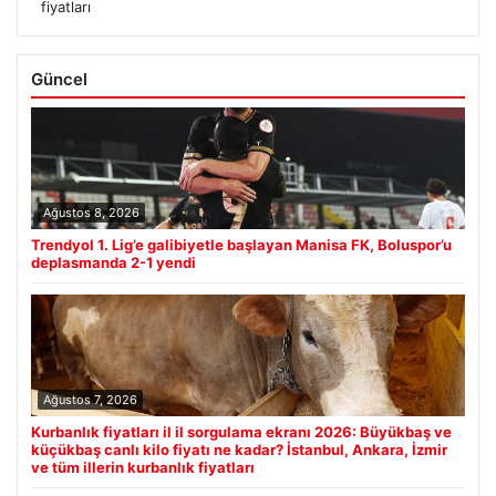
fiyatları
Güncel
Ağustos 8, 2026
Trendyol 1. Lig’e galibiyetle başlayan Manisa FK, Boluspor’u
deplasmanda 2-1 yendi
Ağustos 7, 2026
Kurbanlık fiyatları il il sorgulama ekranı 2026: Büyükbaş ve
küçükbaş canlı kilo fiyatı ne kadar? İstanbul, Ankara, İzmir
ve tüm illerin kurbanlık fiyatları