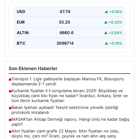
fiyatı ne kadar? İstanbul, Ankara, İzmir
ve tüm illerin kurbanlık fiyatları
USD
47.74
▲ +0.18%
EUR
55.25
▲ +0.32%
ALTIN
6660.6
▲ +2.59%
BTC
3098714
▲ +0.19%
Son Eklenen Haberler
Trendyol 1. Lig’e galibiyetle başlayan Manisa FK, Boluspor’u
■
deplasmanda 2-1 yendi
Kurbanlık fiyatları il il sorgulama ekranı 2026: Büyükbaş ve
■
küçükbaş canlı kilo fiyatı ne kadar? İstanbul, Ankara, İzmir ve
tüm illerin kurbanlık fiyatları
Bakan Işıkhan açıkladı! Tekstil sektörüne yönelik işbirliği
■
protokolü imzalandı
MASAK’tan Ahbap Derneği raporu. Hangi ünlü ne kadar bağış
■
yaptı?
Altın fiyatları canlı grafik 22 Mayıs: Altın fiyatları ne oldu,
■
düştü mü, çıktı mı? Gram, çeyrek ve tam altın alış satış