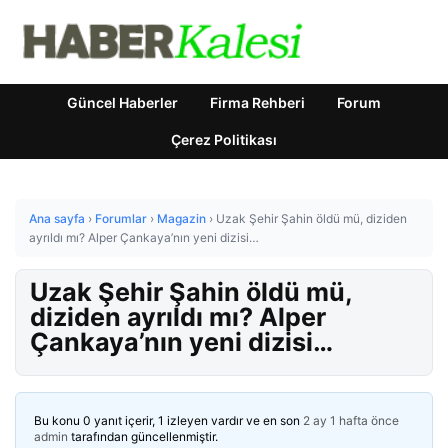
Güncel Haberler
Firma Rehberi
Forum
Çerez Politikası
Ana sayfa
›
Forumlar
›
Magazin
›
Uzak Şehir Şahin öldü mü, diziden
ayrıldı mı? Alper Çankaya’nın yeni dizisi…
Uzak Şehir Şahin öldü mü,
diziden ayrıldı mı? Alper
Çankaya’nın yeni dizisi…
Bu konu 0 yanıt içerir, 1 izleyen vardır ve en son
2 ay 1 hafta önce
admin
tarafından güncellenmiştir.