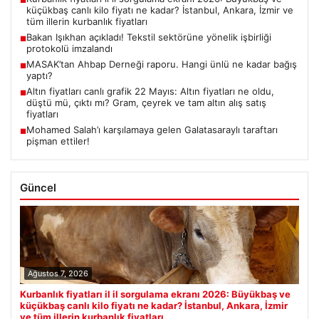
■
küçükbaş canlı kilo fiyatı ne kadar? İstanbul, Ankara, İzmir ve
tüm illerin kurbanlık fiyatları
Bakan Işıkhan açıkladı! Tekstil sektörüne yönelik işbirliği
■
protokolü imzalandı
MASAK’tan Ahbap Derneği raporu. Hangi ünlü ne kadar bağış
■
yaptı?
Altın fiyatları canlı grafik 22 Mayıs: Altın fiyatları ne oldu,
■
düştü mü, çıktı mı? Gram, çeyrek ve tam altın alış satış
fiyatları
Mohamed Salah’ı karşılamaya gelen Galatasaraylı taraftarı
■
pişman ettiler!
Güncel
Ağustos 7, 2026
Kurbanlık fiyatları il il sorgulama ekranı 2026: Büyükbaş ve
küçükbaş canlı kilo fiyatı ne kadar? İstanbul, Ankara, İzmir
ve tüm illerin kurbanlık fiyatları