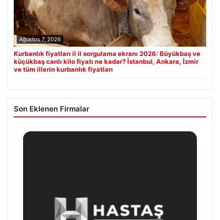
Ağustos 7, 2026
Kurbanlık fiyatları il il sorgulama ekranı 2026: Büyükbaş ve
küçükbaş canlı kilo fiyatı ne kadar? İstanbul, Ankara, İzmir
ve tüm illerin kurbanlık fiyatları
Son Eklenen Firmalar