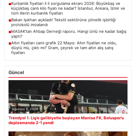
Kurbanlık fiyatları il il sorgulama ekranı 2026: Büyükbaş ve
■
küçükbaş canlı kilo fiyatı ne kadar? İstanbul, Ankara, İzmir ve
tüm illerin kurbanlık fiyatları
Bakan Işıkhan açıkladı! Tekstil sektörüne yönelik işbirliği
■
protokolü imzalandı
MASAK’tan Ahbap Derneği raporu. Hangi ünlü ne kadar bağış
■
yaptı?
Altın fiyatları canlı grafik 22 Mayıs: Altın fiyatları ne oldu,
■
düştü mü, çıktı mı? Gram, çeyrek ve tam altın alış satış
fiyatları
Güncel
Ağustos 8, 2026
Trendyol 1. Lig’e galibiyetle başlayan Manisa FK, Boluspor’u
deplasmanda 2-1 yendi