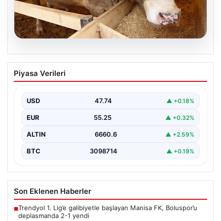
07.08.2026
Kurbanlık fiyatları il il sorgulama ekranı
Piyasa Verileri
2026: Büyükbaş ve küçükbaş canlı kilo
fiyatı ne kadar? İstanbul, Ankara, İzmir
ve tüm illerin kurbanlık fiyatları
USD
47.74
▲ +0.18%
EUR
55.25
▲ +0.32%
ALTIN
6660.6
▲ +2.59%
BTC
3098714
▲ +0.19%
Son Eklenen Haberler
Trendyol 1. Lig’e galibiyetle başlayan Manisa FK, Boluspor’u
■
deplasmanda 2-1 yendi