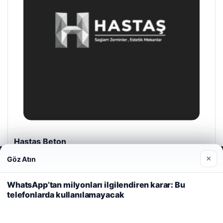
Hastaş Beton
Mayıs 26, 2026
×
Göz Atın
Web sitemizi nasıl kullandığınızı daha iyi anlayabilmek,
deneyiminizi kişiselleştirmek ve geliştirmek amacıyla çerezler
kullanıyoruz.
Çerez Politikamız
WhatsApp’tan milyonları ilgilendiren karar: Bu
telefonlarda kullanılamayacak
Reddet
Kabul Et