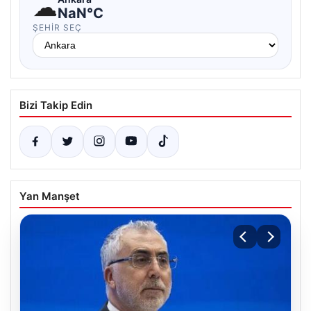
☁
NaN°C
ŞEHIR SEÇ
Bizi Takip Edin
Yan Manşet