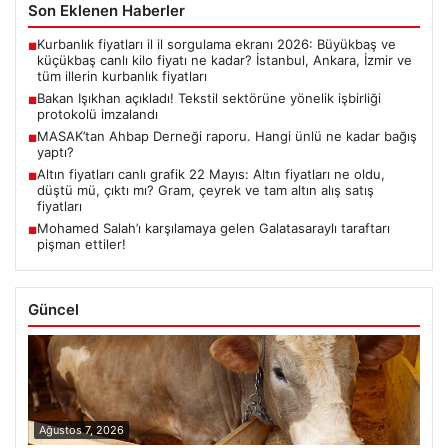
Son Eklenen Haberler
Kurbanlık fiyatları il il sorgulama ekranı 2026: Büyükbaş ve
■
küçükbaş canlı kilo fiyatı ne kadar? İstanbul, Ankara, İzmir ve
tüm illerin kurbanlık fiyatları
Bakan Işıkhan açıkladı! Tekstil sektörüne yönelik işbirliği
■
protokolü imzalandı
MASAK’tan Ahbap Derneği raporu. Hangi ünlü ne kadar bağış
■
yaptı?
Altın fiyatları canlı grafik 22 Mayıs: Altın fiyatları ne oldu,
■
düştü mü, çıktı mı? Gram, çeyrek ve tam altın alış satış
fiyatları
Mohamed Salah’ı karşılamaya gelen Galatasaraylı taraftarı
■
pişman ettiler!
Güncel
Ağustos 7, 2026