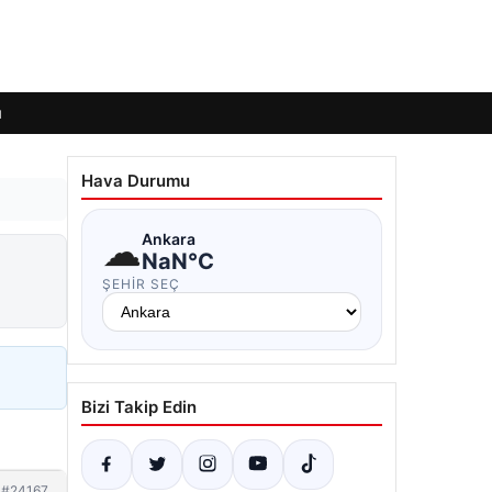
ı
Hava Durumu
☁
Ankara
NaN°C
ŞEHIR SEÇ
Bizi Takip Edin
#24167