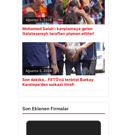
Ağustos 5, 2026
Mohamed Salah’ı karşılamaya gelen
Galatasaraylı taraftarı pişman ettiler!
Ağustos 5, 2026
Son dakika… FETÖ’cü terörist Burkay
Karatepe’den suikast itirafı
Son Eklenen Firmalar