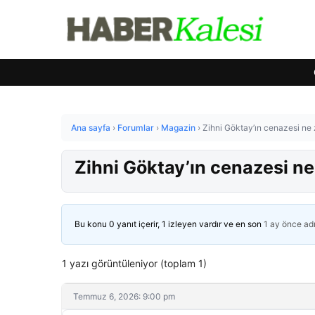
Ana sayfa
›
Forumlar
›
Magazin
›
Zihni Göktay’ın cenazesi n
Zihni Göktay’ın cenazesi n
Bu konu 0 yanıt içerir, 1 izleyen vardır ve en son
1 ay önce
ad
1 yazı görüntüleniyor (toplam 1)
Temmuz 6, 2026: 9:00 pm