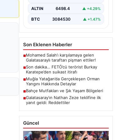
koordinesinde Afyonkarahisar,
Eskişehir ve Muğla emniyet
ALTIN
6498.4
▲ +4.29%
müdürlüklerince yürütülen ortak
çalışma sonucu…
BTC
3084530
▲ +1.47%
Son Eklenen Haberler
Mohamed Salah’ı karşılamaya gelen
■
Galatasaraylı taraftarı pişman ettiler!
Son dakika… FETÖ’cü terörist Burkay
■
Karatepe’den suikast itirafı
Muğla Yatağan’da Gerçekleşen Orman
■
Yangını Hakkında Detaylar
Bahçe Mutfakları ve Şık Yaşam Bölgeleri
■
Galatasaray’ın Nathan Zeze teklifine ilk
■
yanıt geldi: Reddettiler
Güncel