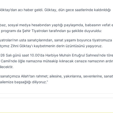
Göktay’dan acı haber geldi. Göktay, dün gece saatlerinde kaldırıldığı
baz, sosyal medya hesabından yaptığı paylaşımda, babasının vefat et
rogramı da Şehir Tiyatroları tarafından şu şekilde duyuruldu:
iyatroları’nın usta sanatçılarından, sanat yaşamı boyunca tiyatromuza
tçımız Zihni Göktay’ı kaybetmenin derin üzüntüsünü yaşıyoruz.
26 Salı günü saat 10.00’da Harbiye Muhsin Ertuğrul Sahnesi’nde tör
n Camii’nde öğle namazına müteakip kılınacak cenaze namazının ard
ecektir.
a sanatçımıza Allah’tan rahmet; ailesine, yakınlarına, sevenlerine, sanat
ailemize başsağlığı diliyoruz.”