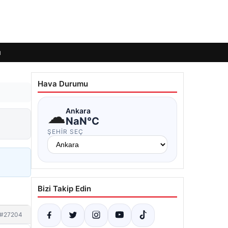
ı
Hava Durumu
☁
Ankara
NaN°C
ŞEHIR SEÇ
Bizi Takip Edin
#27204