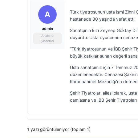
Türk tiyatrosunun usta ismi Zihni 
A
hastanede 80 yaşında vefat etti.
admin
Sanatçının kızı Zeynep Göktay Dil
Anahtar
duyurdu. Usta oyuncunun cenaze p
yönetici
“Türk tiyatrosunun ve İBB Şehir T
büyük katkılar sunan değerli sana
Usta sanatçımız için 7 Temmuz 20
düzenlenecektir. Cenazesi Şakiri
Karacaahmet Mezarlığı’na defnedil
Şehir Tiyatroları ailesi olarak, ust
camiasına ve İBB Şehir Tiyatroları 
1 yazı görüntüleniyor (toplam 1)