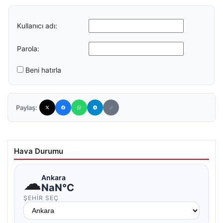
Kullanıcı adı:
Parola:
Beni hatırla
Paylaş:
Hava Durumu
☁
Ankara
NaN°C
ŞEHIR SEÇ