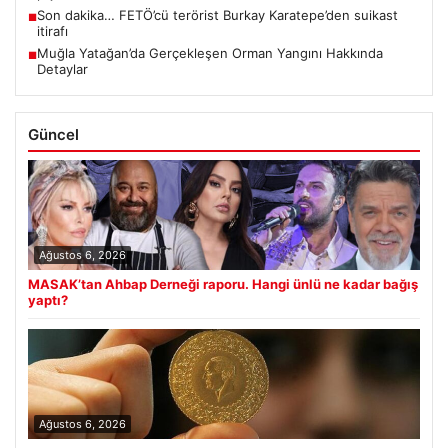
Son dakika… FETÖ’cü terörist Burkay Karatepe’den suikast
■
itirafı
Muğla Yatağan’da Gerçekleşen Orman Yangını Hakkında
■
Detaylar
Güncel
Ağustos 6, 2026
MASAK’tan Ahbap Derneği raporu. Hangi ünlü ne kadar bağış
yaptı?
Ağustos 6, 2026