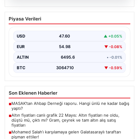
06.08.2026
Altın fiyatları canlı grafik 22 Mayıs: Altın
Piyasa Verileri
fiyatları ne oldu, düştü mü, çıktı mı?
Gram, çeyrek ve tam altın alış satış
fiyatları
USD
47.60
▲ +0.05%
Altın fiyatlarında son durum merak ediliyor. Ankara
EUR
54.98
▼ -0.08%
Bölge Adliye Mahkemesi’nin CHP'ye mutlak butlan
kararı…
ALTIN
6495.6
• -0.01%
BTC
3064710
▼ -0.59%
Son Eklenen Haberler
MASAK’tan Ahbap Derneği raporu. Hangi ünlü ne kadar bağış
■
yaptı?
Altın fiyatları canlı grafik 22 Mayıs: Altın fiyatları ne oldu,
■
düştü mü, çıktı mı? Gram, çeyrek ve tam altın alış satış
fiyatları
Mohamed Salah’ı karşılamaya gelen Galatasaraylı taraftarı
■
pişman ettiler!