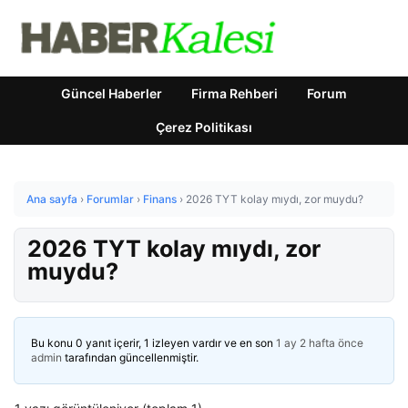
Güncel Haberler
Firma Rehberi
Forum
Çerez Politikası
Ana sayfa
›
Forumlar
›
Finans
›
2026 TYT kolay mıydı, zor muydu?
2026 TYT kolay mıydı, zor
muydu?
Bu konu 0 yanıt içerir, 1 izleyen vardır ve en son
1 ay 2 hafta önce
admin
tarafından güncellenmiştir.