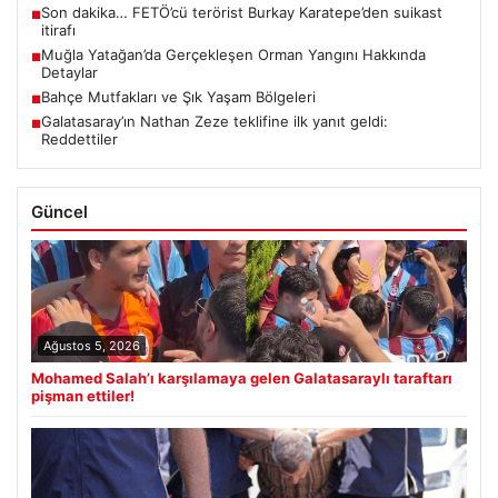
Son dakika… FETÖ’cü terörist Burkay Karatepe’den suikast
■
itirafı
Muğla Yatağan’da Gerçekleşen Orman Yangını Hakkında
■
Detaylar
Bahçe Mutfakları ve Şık Yaşam Bölgeleri
■
Galatasaray’ın Nathan Zeze teklifine ilk yanıt geldi:
■
Reddettiler
Güncel
Ağustos 5, 2026
Mohamed Salah’ı karşılamaya gelen Galatasaraylı taraftarı
pişman ettiler!