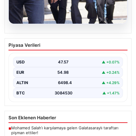
05.08.2026
Son dakika… FETÖ’cü terörist Burkay
Piyasa Verileri
Karatepe’den suikast itirafı
Muğla Cumhuriyet Başsavcılığı koordinesinde
Afyonkarahisar, Eskişehir ve Muğla emniyet
USD
47.57
▲ +0.07%
müdürlüklerince yürütülen ortak çalışma sonucu…
EUR
54.98
▲ +0.24%
ALTIN
6498.4
▲ +4.29%
BTC
3084530
▲ +1.47%
Son Eklenen Haberler
Mohamed Salah’ı karşılamaya gelen Galatasaraylı taraftarı
■
pişman ettiler!