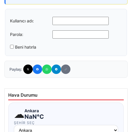
Kullanıcı adı:
Parola:
Beni hatırla
Paylaş:
Hava Durumu
☁
Ankara
NaN°C
ŞEHIR SEÇ