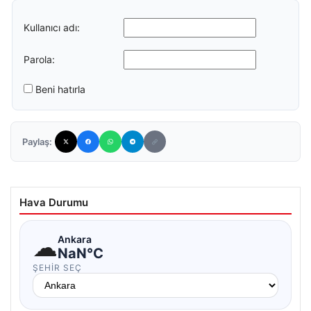
Kullanıcı adı:
Parola:
Beni hatırla
Paylaş:
Hava Durumu
☁
Ankara
NaN°C
ŞEHIR SEÇ