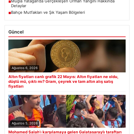
Muğla Yatağan’da Gerçekleşen Orman Yangını Hakkında
■
Detaylar
Bahçe Mutfakları ve Şık Yaşam Bölgeleri
■
Güncel
Ağustos 6, 2026
Altın fiyatları canlı grafik 22 Mayıs: Altın fiyatları ne oldu,
düştü mü, çıktı mı? Gram, çeyrek ve tam altın alış satış
fiyatları
Ağustos 5, 2026
Mohamed Salah’ı karşılamaya gelen Galatasaraylı taraftarı