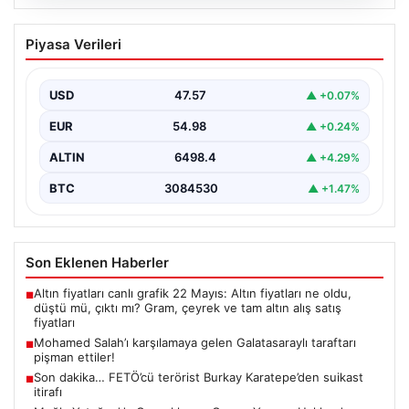
05.08.2026
Mohamed Salah’ı karşılamaya gelen
Piyasa Verileri
Galatasaraylı taraftarı pişman ettiler!
USD
47.57
▲ +0.07%
EUR
54.98
▲ +0.24%
ALTIN
6498.4
▲ +4.29%
BTC
3084530
▲ +1.47%
Son Eklenen Haberler
Altın fiyatları canlı grafik 22 Mayıs: Altın fiyatları ne oldu,
■
düştü mü, çıktı mı? Gram, çeyrek ve tam altın alış satış
fiyatları
Mohamed Salah’ı karşılamaya gelen Galatasaraylı taraftarı
■
pişman ettiler!
Son dakika… FETÖ’cü terörist Burkay Karatepe’den suikast
■
itirafı