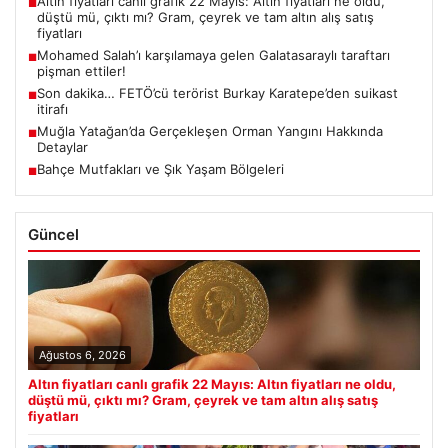
Altın fiyatları canlı grafik 22 Mayıs: Altın fiyatları ne oldu,
■
düştü mü, çıktı mı? Gram, çeyrek ve tam altın alış satış
fiyatları
Mohamed Salah’ı karşılamaya gelen Galatasaraylı taraftarı
■
pişman ettiler!
Son dakika… FETÖ’cü terörist Burkay Karatepe’den suikast
■
itirafı
Muğla Yatağan’da Gerçekleşen Orman Yangını Hakkında
■
Detaylar
Bahçe Mutfakları ve Şık Yaşam Bölgeleri
■
Güncel
Ağustos 6, 2026
Altın fiyatları canlı grafik 22 Mayıs: Altın fiyatları ne oldu,
düştü mü, çıktı mı? Gram, çeyrek ve tam altın alış satış
fiyatları