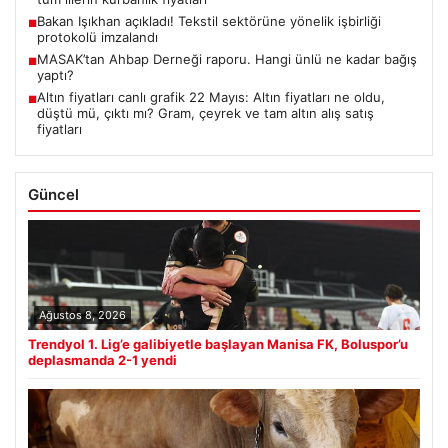
Bakan Işıkhan açıkladı! Tekstil sektörüne yönelik işbirliği
■
protokolü imzalandı
MASAK’tan Ahbap Derneği raporu. Hangi ünlü ne kadar bağış
■
yaptı?
Altın fiyatları canlı grafik 22 Mayıs: Altın fiyatları ne oldu,
■
düştü mü, çıktı mı? Gram, çeyrek ve tam altın alış satış
fiyatları
Güncel
Ağustos 8, 2026
Trendyol 1. Lig’e galibiyetle başlayan Manisa FK, Boluspor’u
deplasmanda 2-1 yendi