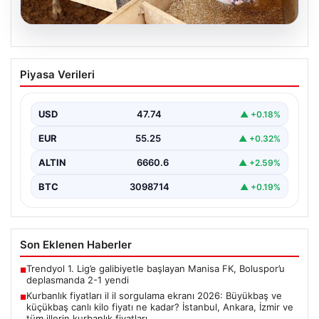
07.08.2026
Kurbanlık fiyatları il il sorgulama ekranı
Piyasa Verileri
2026: Büyükbaş ve küçükbaş canlı kilo
fiyatı ne kadar? İstanbul, Ankara, İzmir
ve tüm illerin kurbanlık fiyatları
USD
47.74
▲ +0.18%
EUR
55.25
▲ +0.32%
ALTIN
6660.6
▲ +2.59%
BTC
3098714
▲ +0.19%
Son Eklenen Haberler
Trendyol 1. Lig’e galibiyetle başlayan Manisa FK, Boluspor’u
■
deplasmanda 2-1 yendi
Kurbanlık fiyatları il il sorgulama ekranı 2026: Büyükbaş ve
■
küçükbaş canlı kilo fiyatı ne kadar? İstanbul, Ankara, İzmir ve
tüm illerin kurbanlık fiyatları