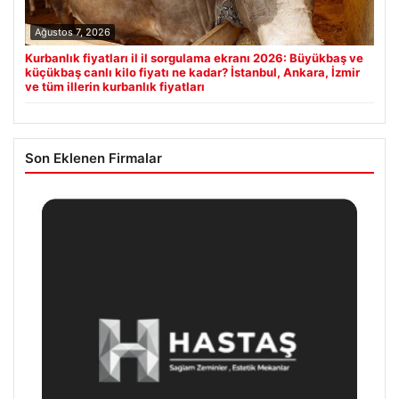
Ağustos 7, 2026
Kurbanlık fiyatları il il sorgulama ekranı 2026: Büyükbaş ve
küçükbaş canlı kilo fiyatı ne kadar? İstanbul, Ankara, İzmir
ve tüm illerin kurbanlık fiyatları
Son Eklenen Firmalar