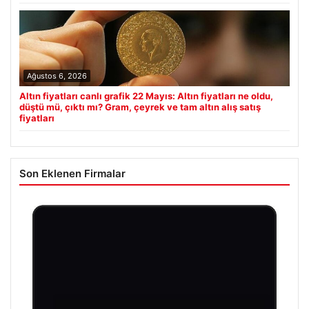
Ağustos 6, 2026
Altın fiyatları canlı grafik 22 Mayıs: Altın fiyatları ne oldu,
düştü mü, çıktı mı? Gram, çeyrek ve tam altın alış satış
fiyatları
Son Eklenen Firmalar