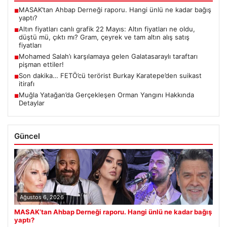
MASAK’tan Ahbap Derneği raporu. Hangi ünlü ne kadar bağış
■
yaptı?
Altın fiyatları canlı grafik 22 Mayıs: Altın fiyatları ne oldu,
■
düştü mü, çıktı mı? Gram, çeyrek ve tam altın alış satış
fiyatları
Mohamed Salah’ı karşılamaya gelen Galatasaraylı taraftarı
■
pişman ettiler!
Son dakika… FETÖ’cü terörist Burkay Karatepe’den suikast
■
itirafı
Muğla Yatağan’da Gerçekleşen Orman Yangını Hakkında
■
Detaylar
Güncel
Ağustos 6, 2026
MASAK’tan Ahbap Derneği raporu. Hangi ünlü ne kadar bağış
yaptı?