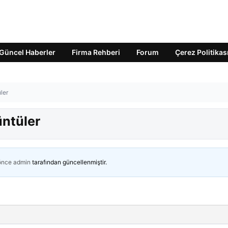
Güncel Haberler
Firma Rehberi
Forum
Çerez Politikas
ler
üntüler
 önce
admin
tarafından güncellenmiştir.