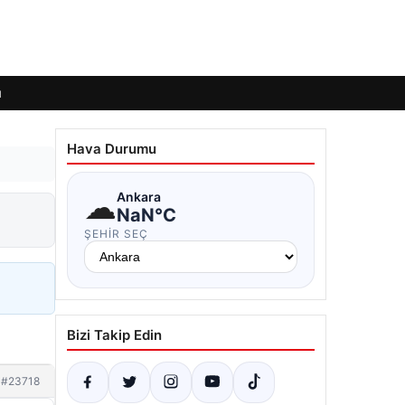
ı
Hava Durumu
☁
Ankara
NaN°C
ŞEHIR SEÇ
Bizi Takip Edin
#23718