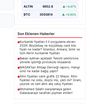
imza törenine Çalışma ve Sosyal
Güvenlik Bakanı Vedat Işıkhan ile…
ALTIN
6652.8
▲ +2.47%
BTC
3093814
▲ +0.93%
Son Eklenen Haberler
Kurbanlık fiyatları il il sorgulama ekranı
■
2026: Büyükbaş ve küçükbaş canlı kilo
fiyatı ne kadar? İstanbul, Ankara, İzmir ve
tüm illerin kurbanlık fiyatları
Bakan Işıkhan açıkladı! Tekstil sektörüne
■
yönelik işbirliği protokolü imzalandı
MASAK’tan Ahbap Derneği raporu. Hangi
■
ünlü ne kadar bağış yaptı?
Altın fiyatları canlı grafik 22 Mayıs: Altın
■
fiyatları ne oldu, düştü mü, çıktı mı? Gram,
çeyrek ve tam altın alış satış fiyatları
Mohamed Salah’ı karşılamaya gelen
■
Galatasaraylı taraftarı pişman ettiler!