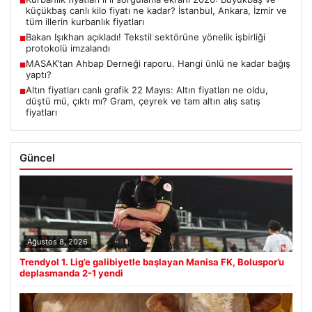
■
küçükbaş canlı kilo fiyatı ne kadar? İstanbul, Ankara, İzmir ve
tüm illerin kurbanlık fiyatları
Bakan Işıkhan açıkladı! Tekstil sektörüne yönelik işbirliği
■
protokolü imzalandı
MASAK’tan Ahbap Derneği raporu. Hangi ünlü ne kadar bağış
■
yaptı?
Altın fiyatları canlı grafik 22 Mayıs: Altın fiyatları ne oldu,
■
düştü mü, çıktı mı? Gram, çeyrek ve tam altın alış satış
fiyatları
Güncel
Ağustos 8, 2026
Trendyol 1. Lig’e galibiyetle başlayan Manisa FK, Boluspor’u
deplasmanda 2-1 yendi