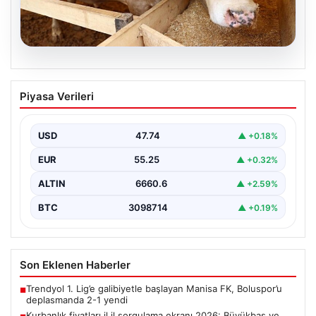
07.08.2026
Kurbanlık fiyatları il il sorgulama ekranı
Piyasa Verileri
2026: Büyükbaş ve küçükbaş canlı kilo
fiyatı ne kadar? İstanbul, Ankara, İzmir
ve tüm illerin kurbanlık fiyatları
USD
47.74
▲ +0.18%
EUR
55.25
▲ +0.32%
ALTIN
6660.6
▲ +2.59%
BTC
3098714
▲ +0.19%
Son Eklenen Haberler
Trendyol 1. Lig’e galibiyetle başlayan Manisa FK, Boluspor’u
■
deplasmanda 2-1 yendi
Kurbanlık fiyatları il il sorgulama ekranı 2026: Büyükbaş ve