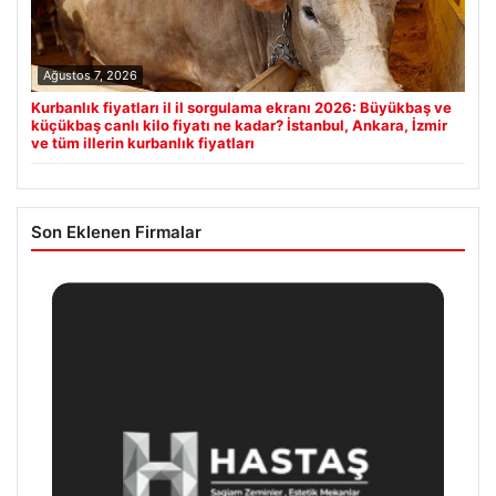
Ağustos 7, 2026
Kurbanlık fiyatları il il sorgulama ekranı 2026: Büyükbaş ve
küçükbaş canlı kilo fiyatı ne kadar? İstanbul, Ankara, İzmir
ve tüm illerin kurbanlık fiyatları
Son Eklenen Firmalar