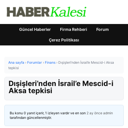
Güncel Haberler
Firma Rehberi
Forum
Çerez Politikası
Ana sayfa
›
Forumlar
›
Finans
›
Dışişleri’nden İsrail’e Mescid-i Aksa
tepkisi
Dışişleri’nden İsrail’e Mescid-i
Aksa tepkisi
Bu konu 0 yanıt içerir, 1 izleyen vardır ve en son
2 ay önce
admin
tarafından güncellenmiştir.