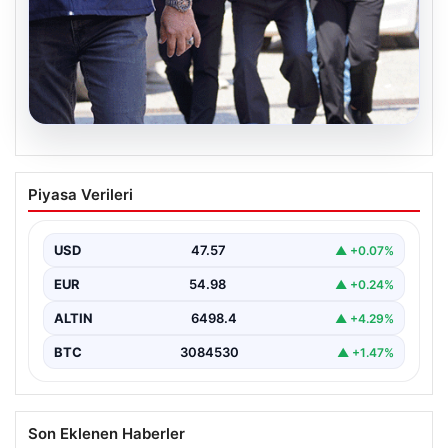
05.08.2026
Son dakika… FETÖ’cü terörist Burkay
Piyasa Verileri
Karatepe’den suikast itirafı
Muğla Cumhuriyet Başsavcılığı koordinesinde
Afyonkarahisar, Eskişehir ve Muğla emniyet
USD
47.57
▲ +0.07%
müdürlüklerince yürütülen ortak çalışma sonucu…
EUR
54.98
▲ +0.24%
ALTIN
6498.4
▲ +4.29%
BTC
3084530
▲ +1.47%
Son Eklenen Haberler