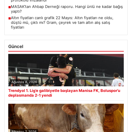
protokolü imzalandı
MASAK’tan Ahbap Derneği raporu. Hangi ünlü ne kadar bağış
■
yaptı?
Altın fiyatları canlı grafik 22 Mayıs: Altın fiyatları ne oldu,
■
düştü mü, çıktı mı? Gram, çeyrek ve tam altın alış satış
fiyatları
Güncel
Ağustos 8, 2026
Trendyol 1. Lig’e galibiyetle başlayan Manisa FK, Boluspor’u
deplasmanda 2-1 yendi
Ağustos 7, 2026