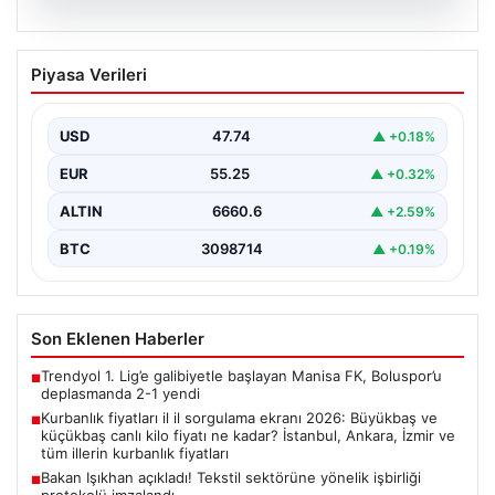
07.08.2026
Kurbanlık fiyatları il il sorgulama ekranı
Piyasa Verileri
2026: Büyükbaş ve küçükbaş canlı kilo
fiyatı ne kadar? İstanbul, Ankara, İzmir
ve tüm illerin kurbanlık fiyatları
USD
47.74
▲ +0.18%
EUR
55.25
▲ +0.32%
ALTIN
6660.6
▲ +2.59%
BTC
3098714
▲ +0.19%
Son Eklenen Haberler
Trendyol 1. Lig’e galibiyetle başlayan Manisa FK, Boluspor’u
■
deplasmanda 2-1 yendi
Kurbanlık fiyatları il il sorgulama ekranı 2026: Büyükbaş ve
■
küçükbaş canlı kilo fiyatı ne kadar? İstanbul, Ankara, İzmir ve
tüm illerin kurbanlık fiyatları
Bakan Işıkhan açıkladı! Tekstil sektörüne yönelik işbirliği
■