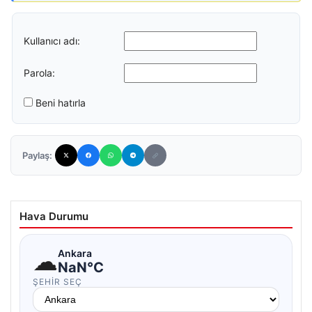
Kullanıcı adı:
Parola:
Beni hatırla
Paylaş:
Hava Durumu
☁
Ankara
NaN°C
ŞEHIR SEÇ