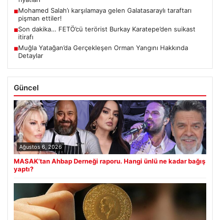
Mohamed Salah’ı karşılamaya gelen Galatasaraylı taraftarı
■
pişman ettiler!
Son dakika… FETÖ’cü terörist Burkay Karatepe’den suikast
■
itirafı
Muğla Yatağan’da Gerçekleşen Orman Yangını Hakkında
■
Detaylar
Güncel
Ağustos 6, 2026
MASAK’tan Ahbap Derneği raporu. Hangi ünlü ne kadar bağış
yaptı?