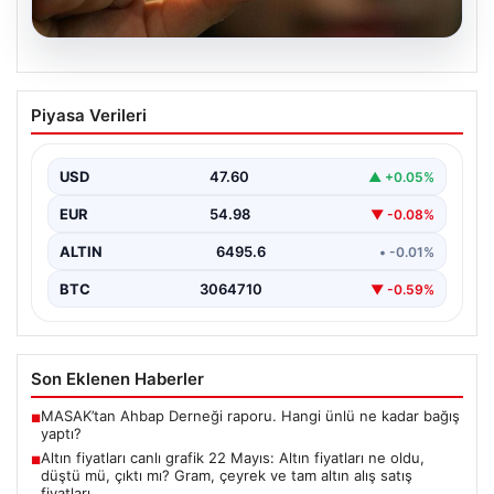
06.08.2026
Altın fiyatları canlı grafik 22 Mayıs: Altın
Piyasa Verileri
fiyatları ne oldu, düştü mü, çıktı mı?
Gram, çeyrek ve tam altın alış satış
fiyatları
USD
47.60
▲ +0.05%
Altın fiyatlarında son durum merak ediliyor. Ankara
EUR
54.98
▼ -0.08%
Bölge Adliye Mahkemesi’nin CHP'ye mutlak butlan
kararı…
ALTIN
6495.6
• -0.01%
BTC
3064710
▼ -0.59%
Son Eklenen Haberler
MASAK’tan Ahbap Derneği raporu. Hangi ünlü ne kadar bağış
■
yaptı?
Altın fiyatları canlı grafik 22 Mayıs: Altın fiyatları ne oldu,
■
düştü mü, çıktı mı? Gram, çeyrek ve tam altın alış satış
fiyatları