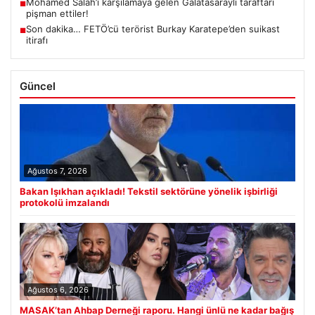
Mohamed Salah’ı karşılamaya gelen Galatasaraylı taraftarı
■
pişman ettiler!
Son dakika… FETÖ’cü terörist Burkay Karatepe’den suikast
■
itirafı
Güncel
Ağustos 7, 2026
Bakan Işıkhan açıkladı! Tekstil sektörüne yönelik işbirliği
protokolü imzalandı
Ağustos 6, 2026
MASAK’tan Ahbap Derneği raporu. Hangi ünlü ne kadar bağış