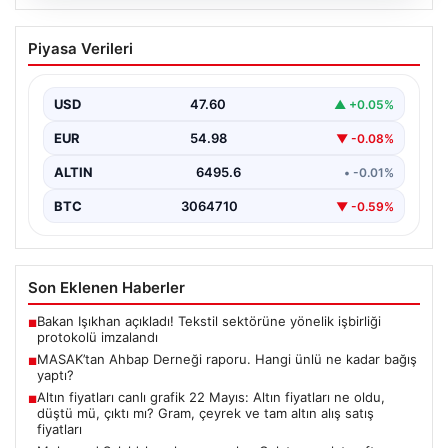
06.08.2026
MASAK’tan Ahbap Derneği raporu.
Piyasa Verileri
Hangi ünlü ne kadar bağış yaptı?
{"title": "MASAK Raporunda Ahbap Derneği'ne Yapılan
Bağışlar ve Ünlü İsimlerin Katkıları", "content": "İstanbul
USD
47.60
▲ +0.05%
Cumhuriyet…
EUR
54.98
▼ -0.08%
ALTIN
6495.6
• -0.01%
BTC
3064710
▼ -0.59%
Son Eklenen Haberler
Bakan Işıkhan açıkladı! Tekstil sektörüne yönelik işbirliği
■
protokolü imzalandı
MASAK’tan Ahbap Derneği raporu. Hangi ünlü ne kadar bağış
■
yaptı?
Altın fiyatları canlı grafik 22 Mayıs: Altın fiyatları ne oldu,
■
düştü mü, çıktı mı? Gram, çeyrek ve tam altın alış satış
fiyatları