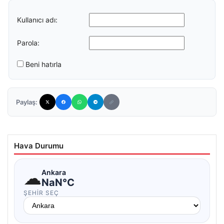
Kullanıcı adı:
Parola:
Beni hatırla
Paylaş:
Hava Durumu
☁
Ankara
NaN°C
ŞEHIR SEÇ