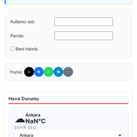
Kullanıcı adı:
Parola:
Beni hatırla
Paylaş:
Hava Durumu
☁
Ankara
NaN°C
ŞEHIR SEÇ