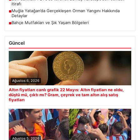
itirafı
Muğla Yatağan’da Gerçekleşen Orman Yangını Hakkında
■
Detaylar
Bahçe Mutfakları ve Şık Yaşam Bölgeleri
■
Güncel
Ağustos 6, 2026
Altın fiyatları canlı grafik 22 Mayıs: Altın fiyatları ne oldu,
düştü mü, çıktı mı? Gram, çeyrek ve tam altın alış satış
fiyatları
Ağustos 5, 2026