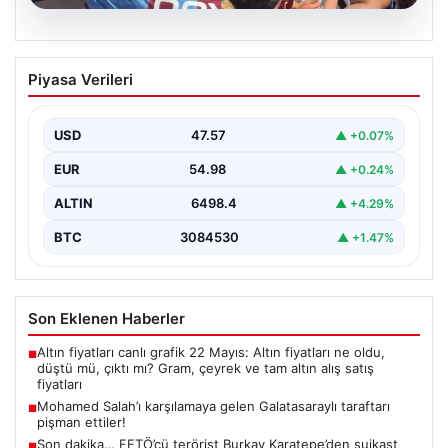
05.08.2026
Mohamed Salah’ı karşılamaya gelen
Piyasa Verileri
Galatasaraylı taraftarı pişman ettiler!
USD
47.57
▲ +0.07%
EUR
54.98
▲ +0.24%
ALTIN
6498.4
▲ +4.29%
BTC
3084530
▲ +1.47%
Son Eklenen Haberler
Altın fiyatları canlı grafik 22 Mayıs: Altın fiyatları ne oldu,
■
düştü mü, çıktı mı? Gram, çeyrek ve tam altın alış satış
fiyatları
Mohamed Salah’ı karşılamaya gelen Galatasaraylı taraftarı
■
pişman ettiler!
Son dakika… FETÖ’cü terörist Burkay Karatepe’den suikast
■