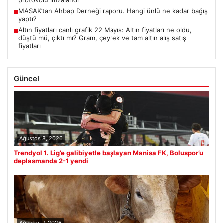
protokolü imzalandı
MASAK’tan Ahbap Derneği raporu. Hangi ünlü ne kadar bağış
■
yaptı?
Altın fiyatları canlı grafik 22 Mayıs: Altın fiyatları ne oldu,
■
düştü mü, çıktı mı? Gram, çeyrek ve tam altın alış satış
fiyatları
Güncel
Ağustos 8, 2026
Trendyol 1. Lig’e galibiyetle başlayan Manisa FK, Boluspor’u
deplasmanda 2-1 yendi
Ağustos 7, 2026