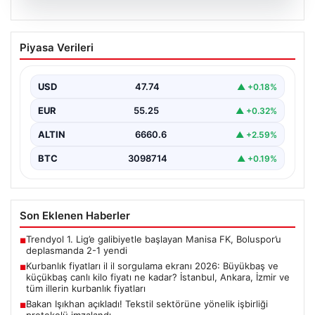
07.08.2026
Kurbanlık fiyatları il il sorgulama ekranı
Piyasa Verileri
2026: Büyükbaş ve küçükbaş canlı kilo
fiyatı ne kadar? İstanbul, Ankara, İzmir
ve tüm illerin kurbanlık fiyatları
USD
47.74
▲ +0.18%
EUR
55.25
▲ +0.32%
ALTIN
6660.6
▲ +2.59%
BTC
3098714
▲ +0.19%
Son Eklenen Haberler
Trendyol 1. Lig’e galibiyetle başlayan Manisa FK, Boluspor’u
■
deplasmanda 2-1 yendi
Kurbanlık fiyatları il il sorgulama ekranı 2026: Büyükbaş ve
■
küçükbaş canlı kilo fiyatı ne kadar? İstanbul, Ankara, İzmir ve
tüm illerin kurbanlık fiyatları
Bakan Işıkhan açıkladı! Tekstil sektörüne yönelik işbirliği
■