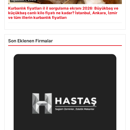
Kurbanlık fiyatları il il sorgulama ekranı 2026: Büyükbaş ve
küçükbaş canlı kilo fiyatı ne kadar? İstanbul, Ankara, İzmir
ve tüm illerin kurbanlık fiyatları
Son Eklenen Firmalar