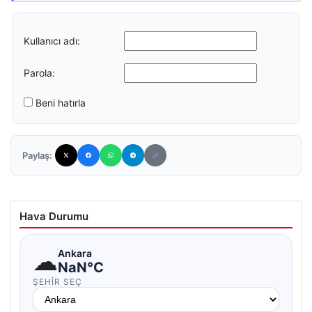
Kullanıcı adı:
Parola:
Beni hatırla
Paylaş:
Hava Durumu
☁
Ankara
NaN°C
ŞEHIR SEÇ