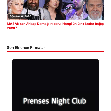
Ağustos 6, 2026
MASAK’tan Ahbap Derneği raporu. Hangi ünlü ne kadar bağış
yaptı?
Son Eklenen Firmalar