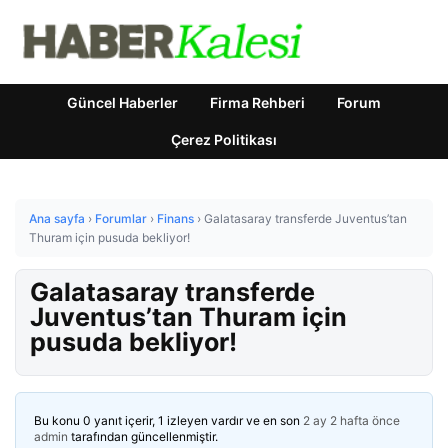
Güncel Haberler
Firma Rehberi
Forum
Çerez Politikası
Ana sayfa
›
Forumlar
›
Finans
›
Galatasaray transferde Juventus’tan
Thuram için pusuda bekliyor!
Galatasaray transferde
Juventus’tan Thuram için
pusuda bekliyor!
Bu konu 0 yanıt içerir, 1 izleyen vardır ve en son
2 ay 2 hafta önce
admin
tarafından güncellenmiştir.