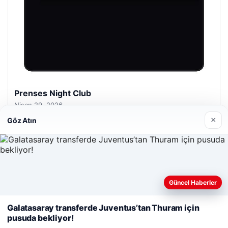
Prenses Night Club
Nisan 29, 2026
×
Göz Atın
Web sitemizi nasıl kullandığınızı daha iyi anlayabilmek,
Güncel Haberler
© 2026 Haber Kalesi
deneyiminizi kişiselleştirmek ve geliştirmek amacıyla çerezler
kullanıyoruz.
Çerez Politikamız
betcio
Galatasaray transferde Juventus’tan Thuram için
pusuda bekliyor!
Reddet
Kabul Et