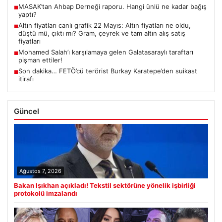
MASAK’tan Ahbap Derneği raporu. Hangi ünlü ne kadar bağış
■
yaptı?
Altın fiyatları canlı grafik 22 Mayıs: Altın fiyatları ne oldu,
■
düştü mü, çıktı mı? Gram, çeyrek ve tam altın alış satış
fiyatları
Mohamed Salah’ı karşılamaya gelen Galatasaraylı taraftarı
■
pişman ettiler!
Son dakika… FETÖ’cü terörist Burkay Karatepe’den suikast
■
itirafı
Güncel
Ağustos 7, 2026
Bakan Işıkhan açıkladı! Tekstil sektörüne yönelik işbirliği
protokolü imzalandı