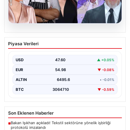
06.08.2026
MASAK’tan Ahbap Derneği raporu.
Piyasa Verileri
Hangi ünlü ne kadar bağış yaptı?
{"title": "MASAK Raporunda Ahbap Derneği'ne Yapılan
Bağışlar ve Ünlü İsimlerin Katkıları", "content": "İstanbul
USD
47.60
▲ +0.05%
Cumhuriyet…
EUR
54.98
▼ -0.08%
ALTIN
6495.6
• -0.01%
BTC
3064710
▼ -0.59%
Son Eklenen Haberler
Bakan Işıkhan açıkladı! Tekstil sektörüne yönelik işbirliği
■
protokolü imzalandı