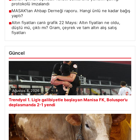
protokolü imzalandı
MASAK’tan Ahbap Derneği raporu. Hangi ünlü ne kadar bağış
■
yaptı?
Altın fiyatları canlı grafik 22 Mayıs: Altın fiyatları ne oldu,
■
düştü mü, çıktı mı? Gram, çeyrek ve tam altın alış satış
fiyatları
Güncel
Ağustos 8, 2026
Trendyol 1. Lig’e galibiyetle başlayan Manisa FK, Boluspor’u
deplasmanda 2-1 yendi