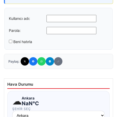
Kullanıcı adı:
Parola:
Beni hatırla
Paylaş:
Hava Durumu
☁
Ankara
NaN°C
ŞEHIR SEÇ