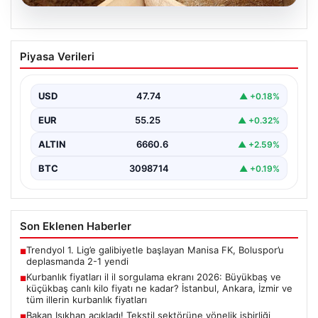
07.08.2026
Kurbanlık fiyatları il il sorgulama ekranı
Piyasa Verileri
2026: Büyükbaş ve küçükbaş canlı kilo
fiyatı ne kadar? İstanbul, Ankara, İzmir
ve tüm illerin kurbanlık fiyatları
USD
47.74
▲ +0.18%
EUR
55.25
▲ +0.32%
ALTIN
6660.6
▲ +2.59%
BTC
3098714
▲ +0.19%
Son Eklenen Haberler
Trendyol 1. Lig’e galibiyetle başlayan Manisa FK, Boluspor’u
■
deplasmanda 2-1 yendi
Kurbanlık fiyatları il il sorgulama ekranı 2026: Büyükbaş ve
■
küçükbaş canlı kilo fiyatı ne kadar? İstanbul, Ankara, İzmir ve
tüm illerin kurbanlık fiyatları
Bakan Işıkhan açıkladı! Tekstil sektörüne yönelik işbirliği
■