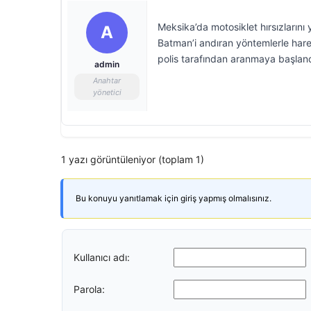
Meksika’da motosiklet hırsızlarını
A
Batman’i andıran yöntemlerle harek
polis tarafından aranmaya başland
admin
Anahtar
yönetici
1 yazı görüntüleniyor (toplam 1)
Bu konuyu yanıtlamak için giriş yapmış olmalısınız.
Kullanıcı adı:
Parola: