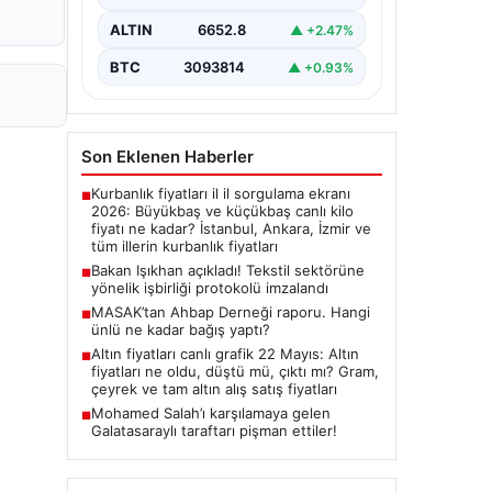
imza törenine Çalışma ve Sosyal
Güvenlik Bakanı Vedat Işıkhan ile…
ALTIN
6652.8
▲ +2.47%
BTC
3093814
▲ +0.93%
Son Eklenen Haberler
Kurbanlık fiyatları il il sorgulama ekranı
■
2026: Büyükbaş ve küçükbaş canlı kilo
fiyatı ne kadar? İstanbul, Ankara, İzmir ve
tüm illerin kurbanlık fiyatları
Bakan Işıkhan açıkladı! Tekstil sektörüne
■
yönelik işbirliği protokolü imzalandı
MASAK’tan Ahbap Derneği raporu. Hangi
■
ünlü ne kadar bağış yaptı?
Altın fiyatları canlı grafik 22 Mayıs: Altın
■
fiyatları ne oldu, düştü mü, çıktı mı? Gram,
çeyrek ve tam altın alış satış fiyatları
Mohamed Salah’ı karşılamaya gelen
■
Galatasaraylı taraftarı pişman ettiler!