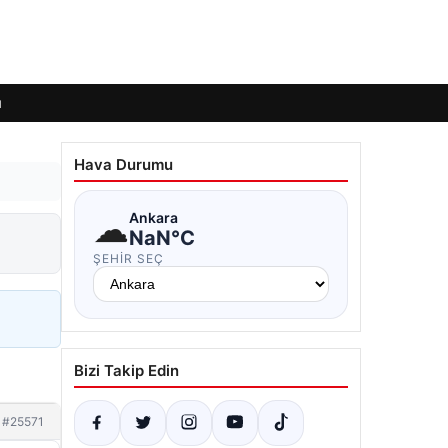
ı
Hava Durumu
☁
Ankara
NaN°C
ŞEHIR SEÇ
Bizi Takip Edin
#25571