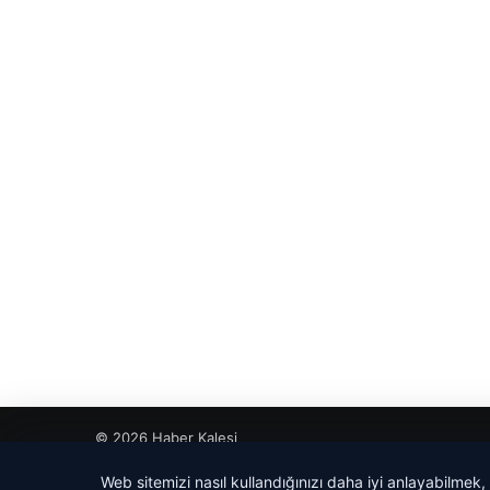
© 2026 Haber Kalesi
tcio
Web sitemizi nasıl kullandığınızı daha iyi anlayabilmek,