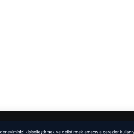
 deneyiminizi kişiselleştirmek ve geliştirmek amacıyla çerezler kullan