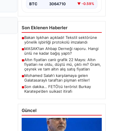
BTC
3064710
▼ -0.59%
Son Eklenen Haberler
Bakan Işıkhan açıkladı! Tekstil sektörüne
■
yönelik işbirliği protokolü imzalandı
MASAK’tan Ahbap Derneği raporu. Hangi
■
ünlü ne kadar bağış yaptı?
Altın fiyatları canlı grafik 22 Mayıs: Altın
■
fiyatları ne oldu, düştü mü, çıktı mı? Gram,
çeyrek ve tam altın alış satış fiyatları
Mohamed Salah’ı karşılamaya gelen
■
Galatasaraylı taraftarı pişman ettiler!
Son dakika… FETÖ’cü terörist Burkay
■
Karatepe’den suikast itirafı
Güncel