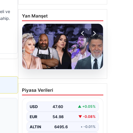
eli ve
Yan Manşet
sahip.
06.08.2026
MASAK’tan Ahbap
Piyasa Verileri
Derneği raporu. Hangi
ünlü ne kadar bağış yaptı?
USD
47.60
▲ +0.05%
{"title": "MASAK Raporunda Ahbap
Derneği'ne Yapılan Bağışlar ve Ünlü
EUR
54.98
▼ -0.08%
İsimlerin Katkıları", "content":
"İstanbul Cumhuriyet…
ALTIN
6495.6
• -0.01%