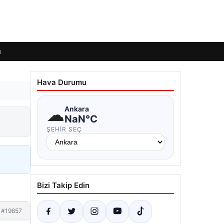
ı
Hava Durumu
☁
Ankara
NaN°C
ŞEHIR SEÇ
Bizi Takip Edin
#19657