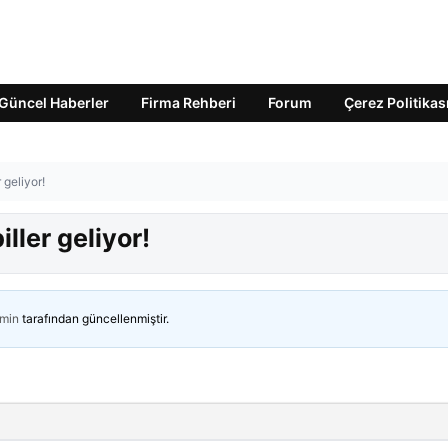
Güncel Haberler
Firma Rehberi
Forum
Çerez Politikas
 geliyor!
ller geliyor!
min
tarafından güncellenmiştir.