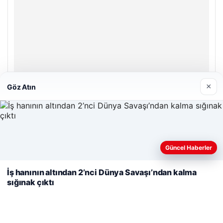
×
Göz Atın
Prenses Night Club
Nisan 29, 2026
Web sitemizi nasıl kullandığınızı daha iyi anlayabilmek,
Güncel Haberler
deneyiminizi kişiselleştirmek ve geliştirmek amacıyla çerezler
kullanıyoruz.
Çerez Politikamız
İş hanının altından 2’nci Dünya Savaşı’ndan kalma
sığınak çıktı
Reddet
Kabul Et
© 2026 Haber Kalesi