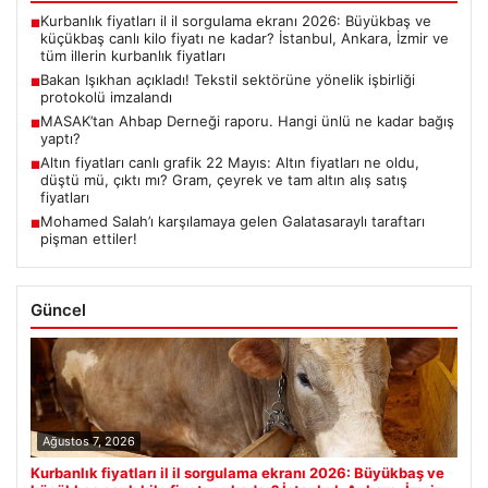
Kurbanlık fiyatları il il sorgulama ekranı 2026: Büyükbaş ve
■
küçükbaş canlı kilo fiyatı ne kadar? İstanbul, Ankara, İzmir ve
tüm illerin kurbanlık fiyatları
Bakan Işıkhan açıkladı! Tekstil sektörüne yönelik işbirliği
■
protokolü imzalandı
MASAK’tan Ahbap Derneği raporu. Hangi ünlü ne kadar bağış
■
yaptı?
Altın fiyatları canlı grafik 22 Mayıs: Altın fiyatları ne oldu,
■
düştü mü, çıktı mı? Gram, çeyrek ve tam altın alış satış
fiyatları
Mohamed Salah’ı karşılamaya gelen Galatasaraylı taraftarı
■
pişman ettiler!
Güncel
Ağustos 7, 2026
Kurbanlık fiyatları il il sorgulama ekranı 2026: Büyükbaş ve