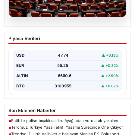
09.08.2026
Terörsüz Türkiye Yasa Teklifi Yasama
Piyasa Verileri
Sürecinde Öne Çıkıyor
Türkiye Büyük Millet Meclisi’nde, terörle mücadele ve
toplumsal bütünleşmeyi güçlendirmeyi amaçlayan yeni
USD
47.74
▲ +0.18%
yasa tasarısı…
EUR
55.25
▲ +0.32%
ALTIN
6660.6
▲ +2.59%
BTC
3100955
▲ +0.07%
Son Eklenen Haberler
Fatih’te polise bıçaklı saldırı. Ayağından vurularak yakalandı
■
Terörsüz Türkiye Yasa Teklifi Yasama Sürecinde Öne Çıkıyor
■
Trendyol 1. Lig’e galibiyetle başlayan Manisa FK, Boluspor’u
■