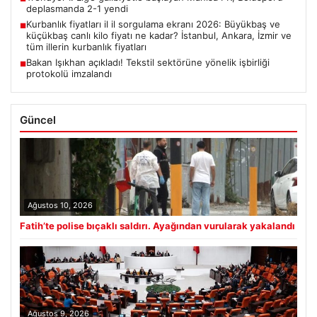
deplasmanda 2-1 yendi
Kurbanlık fiyatları il il sorgulama ekranı 2026: Büyükbaş ve
■
küçükbaş canlı kilo fiyatı ne kadar? İstanbul, Ankara, İzmir ve
tüm illerin kurbanlık fiyatları
Bakan Işıkhan açıkladı! Tekstil sektörüne yönelik işbirliği
■
protokolü imzalandı
Güncel
Ağustos 10, 2026
Fatih’te polise bıçaklı saldırı. Ayağından vurularak yakalandı
Ağustos 9, 2026